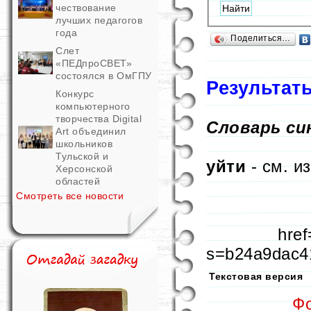
чествование
лучших педагогов
года
Поделиться…
Слет
«ПЕДпроСВЕТ»
состоялся в ОмГПУ
Результат
Конкурс
компьютерного
творчества Digital
Словарь си
Art объединил
школьников
Тульской и
уйти
- см. и
Херсонской
областей
Смотреть все новости
href
s=b24a9dac4
Текстовая версия
Ф