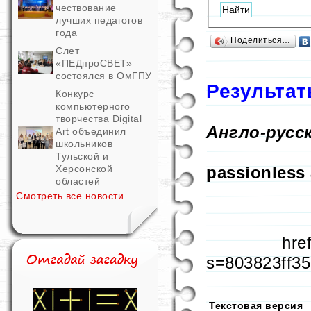
чествование
лучших педагогов
года
Поделиться…
Слет
«ПЕДпроСВЕТ»
состоялся в ОмГПУ
Результат
Конкурс
компьютерного
творчества Digital
Англо-русс
Art объединил
школьников
Тульской и
passionless
Херсонской
областей
Смотреть все новости
hre
s=803823ff3
Текстовая версия