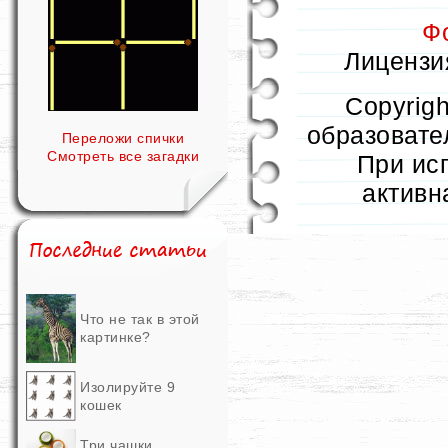
Ф
Лицензия
Copyrig
образовател
Переложи спички
Смотреть все загадки
При ис
активн
Что не так в этой
картинке?
Изолируйте 9
кошек
Три чашки