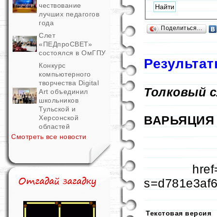
чествование
лучших педагогов
года
Поделиться…
Слет
«ПЕДпроСВЕТ»
состоялся в ОмГПУ
Результат
Конкурс
компьютерного
творчества Digital
Толковый 
Art объединил
школьников
Тульской и
ВАРЬЯЦИ
Херсонской
областей
Смотреть все новости
href
s=d781e3af
Текстовая версия