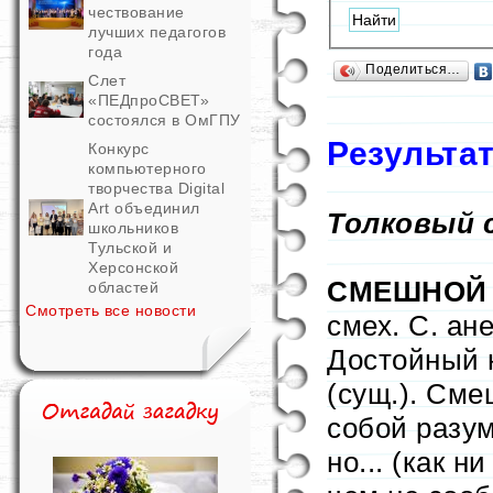
чествование
лучших педагогов
года
Поделиться…
Слет
«ПЕДпроСВЕТ»
состоялся в ОмГПУ
Результа
Конкурс
компьютерного
творчества Digital
Art объединил
Толковый 
школьников
Тульской и
Херсонской
СМЕШНОЙ
областей
Смотреть все новости
смех. С. ан
Достойный 
(сущ.). Сме
собой разум
но... (как н