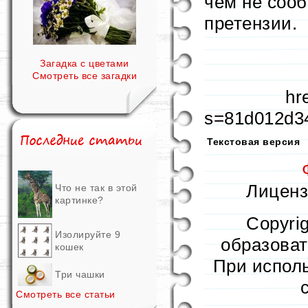
чем не сооб
претензии.
Загадка с цветами
Смотреть все загадки
hr
s=81d012d3
Текстовая версия
Лицензи
Что не так в этой
картинке?
Copyri
Изолируйте 9
образовате
кошек
При исполь
Три чашки
Смотреть все статьи