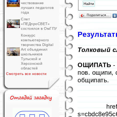
чествование
лучших педагогов
года
Поделиться…
Слет
«ПЕДпроСВЕТ»
состоялся в ОмГПУ
Результат
Конкурс
компьютерного
творчества Digital
Толковый с
Art объединил
школьников
Тульской и
ОЩИПАТЬ
-
Херсонской
областей
пов. ощипи, с
Смотреть все новости
общипать.
hre
s=cbdc8e95