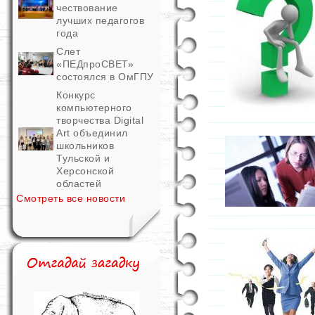
чествование
лучших педагогов
года
Слет
«ПЕДпроСВЕТ»
состоялся в ОмГПУ
Конкурс
компьютерного
творчества Digital
Art объединил
школьников
Тульской и
Херсонской
областей
Смотреть все новости