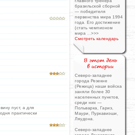
главного тренера
бразильской сборной
— победителя
первенства мира 1994
года. Его достижение
(стать чемпионом
мира ...
>>>
Смотреть календарь
Северо-западнее
города Резекне
(Режица) наши войска
заняли более 30
населенных пунктов,
среди них —
вину пуст, а для
Польварка, Гариэ,
годня практически
Маури, Пуркавиэши,
Ляудона.
Северо-западнее