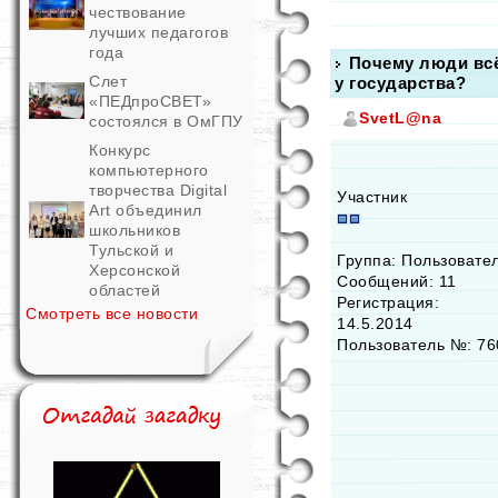
чествование
лучших педагогов
года
Почему люди всё
Слет
у государства?
«ПЕДпроСВЕТ»
SvetL@na
состоялся в ОмГПУ
Конкурс
компьютерного
творчества Digital
Участник
Art объединил
школьников
Тульской и
Группа: Пользовате
Херсонской
Сообщений: 11
областей
Регистрация:
Смотреть все новости
14.5.2014
Пользователь №: 76