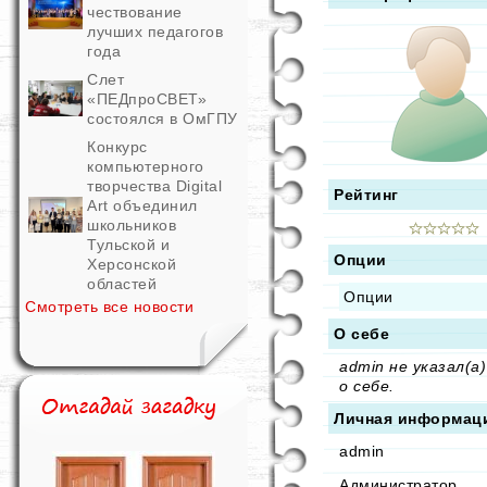
чествование
лучших педагогов
года
Слет
«ПЕДпроСВЕТ»
состоялся в ОмГПУ
Конкурс
компьютерного
творчества Digital
Рейтинг
Art объединил
школьников
Тульской и
Опции
Херсонской
областей
Опции
Смотреть все новости
О себе
admin не указал(а)
о себе.
Личная информац
admin
Администратор