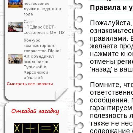
чествование
Правила и 
лучших педагогов
года
Пожалуйста,
Слет
«ПЕДпроСВЕТ»
ознакомьтес
состоялся в ОмГПУ
правилами. 
Конкурс
желаете про
компьютерного
творчества Digital
нажмите кно
Art объединил
отмены реги
школьников
Тульской и
'назад' в ва
Херсонской
областей
Помните, чт
Смотреть все новости
ответственн
сообщения. 
гарантируем 
полезность 
также не не
содержание 