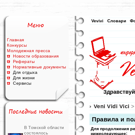
Vevivi
Словари
Ф
Главная
Конкурсы
Молодежная пресса
Новости образования
Рефераты
Нормативные документы
Для отдыха
Для жизни
Сервисы
Здравствуй
Veni Vidi Vici
>
Правила и по
В Томской области
Для продолжения р
состоялось
нижеследующее: