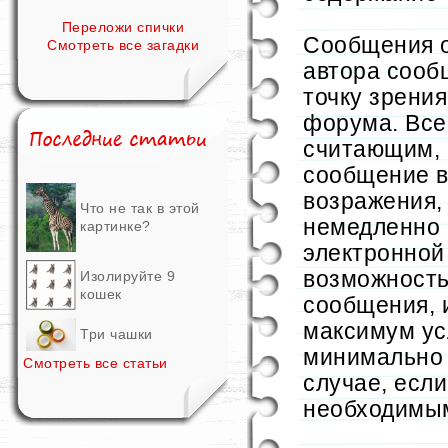
Переложи спички
Сообщения о
Смотреть все загадки
автора сооб
точку зрени
форума. Все
считающим,
сообщение в
возражения,
Что не так в этой
немедленно 
картинке?
электронной 
возможность
Изолируйте 9
кошек
сообщения, 
максимум ус
Три чашки
минимально 
Смотреть все статьи
случае, есл
необходимы