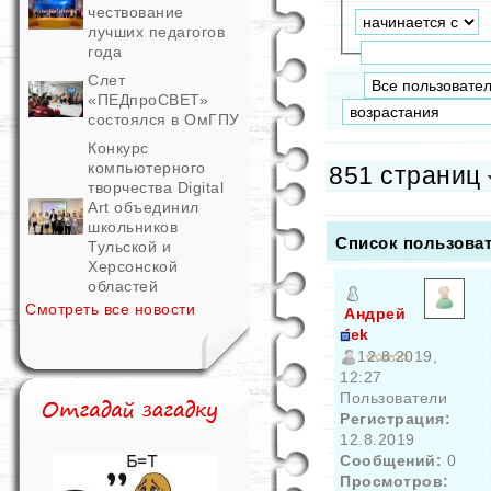
чествование
лучших педагогов
года
Слет
«ПЕДпроСВЕТ»
состоялся в ОмГПУ
Конкурс
компьютерного
851 страниц
творчества Digital
Art объединил
школьников
Список пользова
Тульской и
Херсонской
областей
Смотреть все новости
Андрей
fek
12.8.2019,
12:27
Пользователи
Регистрация:
12.8.2019
Сообщений:
0
Просмотров: