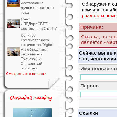
чествование
Обнаружена ош
лучших педагогов
причины ошибк
года
разделам пом
Слет
«ПЕДпроСВЕТ»
Причина:
состоялся в ОмГПУ
Конкурс
Ссылка, по кот
компьютерного
является «мер
творчества Digital
Art объединил
Сейчас вы не 
школьников
это, используя
Тульской и
Херсонской
Имя пользовате
областей
Смотреть все новости
Пароль
Ссылки