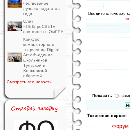
чествование
лучших педагогов
Введите ключевое с
года
по
Слет
«ПЕДпроСВЕТ»
состоялся в ОмГПУ
Конкурс
компьютерного
творчества Digital
Art объединил
школьников
Тульской и
Херсонской
областей
Смотреть все новости
Показать
сам
Текстовая версия
Форум