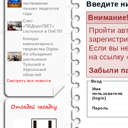
Введите н
чествование
лучших педагогов
года
Внимание
Слет
«ПЕДпроСВЕТ»
Пройти ав
состоялся в ОмГПУ
зарегистр
Конкурс
компьютерного
Если вы не
творчества Digital
Art объединил
на ссылку 
школьников
Тульской и
Забыли п
Херсонской
областей
Смотреть все новости
Вход
Имя
пользователя
(login)
Пароль