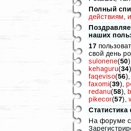
Полный спи
действиям
,
Поздравляе
наших поль
17
пользоват
свой день р
sulonene
(
50
kehaguru
(
34
faqeviso
(
56
)
faxomi
(
39
),
p
redanu
(
58
),
pikecor
(
57
),
Статистика
На форуме 
Зарегистрир