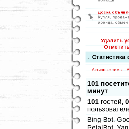
помощь
Доска объявл
Купля, продажа
аренда, обмен
Удалить у
Отметит
Статистика
Активные темы
·
101 посетит
минут
101
гостей,
пользовател
Bing Bot, Go
PetalBot, Ya