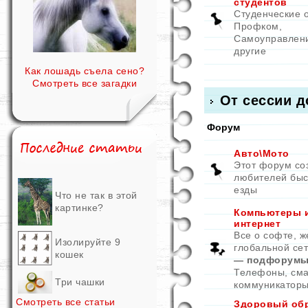
студентов
Студенческие 
Профком,
Самоуправлен
другие
Как лошадь съела сено?
Смотреть все загадки
От сессии д
Форум
Авто\Мото
Этот форум со
любителей быс
езды
Что не так в этой
картинке?
Компьютеры 
интернет
Все о софте, ж
Изолируйте 9
глобальной се
кошек
— подфорумы
Телефоны, см
Три чашки
коммуникатор
Смотреть все статьи
Здоровый об