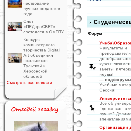
чествование
лучших педагогов
года
Студенческ
Слет
«ПЕДпроСВЕТ»
состоялся в ОмГПУ
Форум
Конкурс
Учеба\Образо
компьютерного
Факультеты и
творчества Digital
преподаватели
Art объединил
допобразовани
школьников
курсы, экзамен
Тульской и
зачеты, пятерк
Херсонской
неуды!
областей
— подфорумы
Смотреть все новости
Учебные мате
Сессия!
Университеты
Все об универс
Где же все-так
лучше? Делим
впечатлениями
Организации 