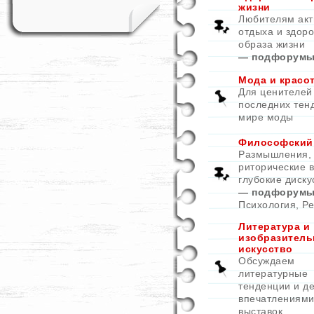
жизни
Любителям акт
отдыха и здоро
образа жизни
— подфорумы
Мода и красо
Для ценителей
последних тен
мире моды
Философский
Размышления,
риторические 
глубокие диску
— подфорумы
Психология
,
Ре
Литература и
изобразитель
искусство
Обсуждаем
литературные
тенденции и д
впечатлениями
выставок