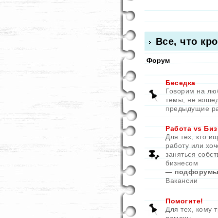
Все, что кр
Форум
Беседка
Говорим на л
темы, не воше
предыдущие р
Работа vs Биз
Для тех, кто и
работу или хоч
заняться собс
бизнесом
— подфорумы
Вакансии
Помогите!
Для тех, кому 