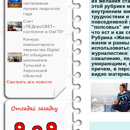
их желания ст
чествование
этой рубрике 
лучших педагогов
внутренним ми
года
трудностями и 
Слет
повседневной 
«ПЕДпроСВЕТ»
"попсовых" инт
состоялся в ОмГПУ
что ест и как 
Рубрика «Жизнь
Конкурс
жизни и размы
компьютерного
использоватьс
творчества Digital
журналистики: 
Art объединил
сожалению, п
школьников
умирающими, н
Тульской и
причем, в перс
Херсонской
видео материа
областей
Смотреть все новости