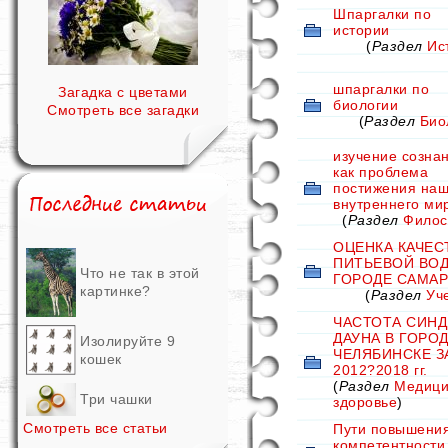
Шпаргалки по
истории
(
Раздел
Ис
шпаргалки по
Загадка с цветами
биологии
Смотреть все загадки
(
Раздел
Био
изучение созна
как проблема
постижения наш
внутреннего ми
(
Раздел
Фило
ОЦЕНКА КАЧЕС
ПИТЬЕВОЙ ВОД
Что не так в этой
ГОРОДЕ САМАР
картинке?
(
Раздел
Уч
ЧАСТОТА СИН
ДАУНА В ГОРО
Изолируйте 9
ЧЕЛЯБИНСКЕ З
кошек
2012?2018 гг.
(
Раздел
Медици
Три чашки
здоровье
)
Смотреть все статьи
Пути повышени
компетентности