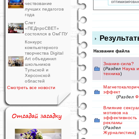
чествование
лучших педагогов
года
Слет
«ПЕДпроСВЕТ»
состоялся в ОмГПУ
Результат
Конкурс
компьютерного
Название файла
творчества Digital
Art объединил
Знание-сила?
школьников
(
Раздел
Наука 
Тульской и
техника
)
Херсонской
областей
Магнетокалорич
Смотреть все новости
эффект
(
Раздел
Ф
Влияние сексуа
мотивов на
эффективность
рекламы
(
Раздел
Журналистика
)