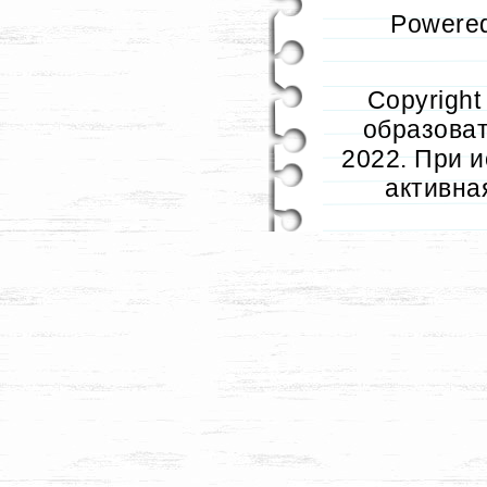
Powere
Copyrigh
образовате
2022. При 
активна