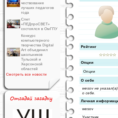
чествование
лучших педагогов
года
Слет
«ПЕДпроСВЕТ»
состоялся в ОмГПУ
Конкурс
компьютерного
творчества Digital
Рейтинг
Art объединил
школьников
Тульской и
Опции
Херсонской
областей
Опции
Смотреть все новости
О себе
wesov не указал(а
о себе.
Личная информац
wesov
Участник