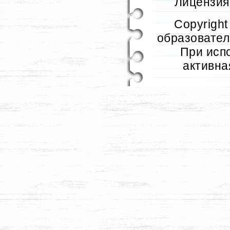
Лицензия 
Copyrigh
образователь
При исп
активна