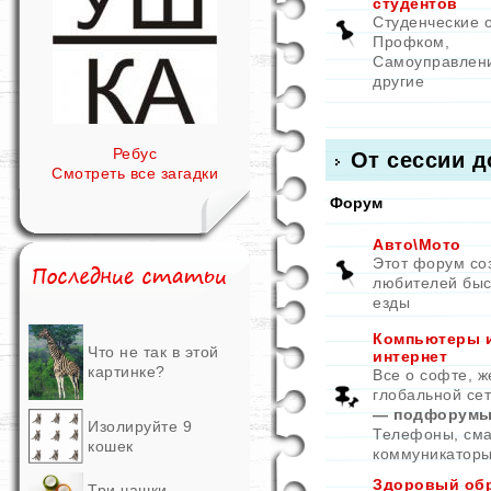
студентов
Студенческие 
Профком,
Самоуправлен
другие
Ребус
От сессии д
Смотреть все загадки
Форум
Авто\Мото
Этот форум со
любителей быс
езды
Компьютеры 
Что не так в этой
интернет
картинке?
Все о софте, ж
глобальной се
— подфорумы
Изолируйте 9
Телефоны, см
кошек
коммуникатор
Здоровый об
Три чашки