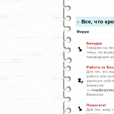
Все, что кр
Форум
Беседка
Говорим на л
темы, не воше
предыдущие р
Работа vs Биз
Для тех, кто и
работу или хоч
заняться собс
бизнесом
— подфорумы
Вакансии
Помогите!
Для тех, кому 