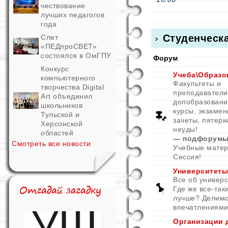
чествование
лучших педагогов
года
Студенческ
Слет
«ПЕДпроСВЕТ»
состоялся в ОмГПУ
Форум
Конкурс
Учеба\Образо
компьютерного
Факультеты и
творчества Digital
преподаватели
Art объединил
допобразовани
школьников
курсы, экзамен
Тульской и
зачеты, пятерк
Херсонской
неуды!
областей
— подфорумы
Смотреть все новости
Учебные мате
Сессия!
Университеты
Все об универс
Где же все-так
лучше? Делим
впечатлениями
Организации 