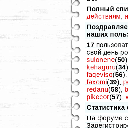
Полный спи
действиям
,
Поздравляе
наших поль
17
пользоват
свой день р
sulonene
(
50
kehaguru
(
34
faqeviso
(
56
)
faxomi
(
39
),
p
redanu
(
58
),
pikecor
(
57
),
Статистика
На форуме 
Зарегистрир