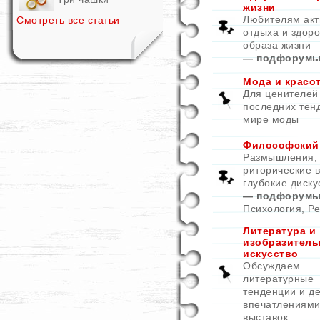
жизни
Любителям акт
Смотреть все статьи
отдыха и здоро
образа жизни
— подфорумы
Мода и красо
Для ценителей
последних тен
мире моды
Философский
Размышления,
риторические 
глубокие диску
— подфорумы
Психология
,
Ре
Литература и
изобразитель
искусство
Обсуждаем
литературные
тенденции и д
впечатлениями
выставок