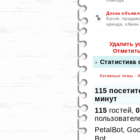
помощь
Доска объявл
Купля, продажа
аренда, обмен
Удалить у
Отметит
Статистика
Активные темы
·
115 посетит
минут
115
гостей,
0
пользовател
PetalBot, Goo
Bot