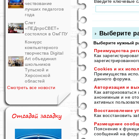
Введите ключевые 
чествование
лучших педагогов
года
Слет
«ПЕДпроСВЕТ»
Выберите р
состоялся в ОмГПУ
Конкурс
Выберите нужный ра
компьютерного
Преимущества рег
творчества Digital
Как зарегистрирова
Art объединил
зарегистрированног
школьников
Cookies и их испо
Тульской и
Преимущества исполь
Херсонской
данного форума.
областей
Авторизация и вы
Смотреть все новости
Как авторизоваться 
анонимным и не ото
активных пользоват
Восстановление ут
Как восстановить з
Размещение сооб
Пояснение к функц
сообщений на фору