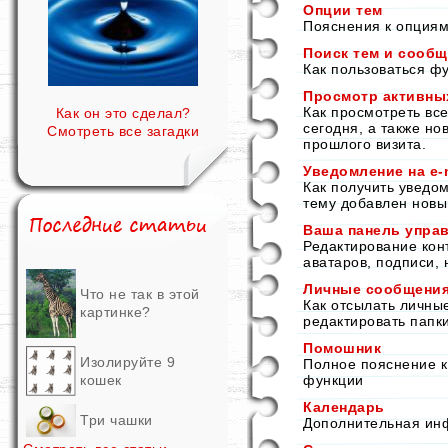
Опции тем
Пояснения к опциям
Поиск тем и сооб
Как пользоваться ф
Просмотр активны
Как просмотреть вс
Как он это сделал?
сегодня, а также н
Смотреть все загадки
прошлого визита.
Уведомление на е-
Как получить уведо
тему добавлен новый
Ваша панель управ
Редактирование кон
аватаров, подписи, 
Личные сообщени
Что не так в этой
Как отсылать личны
картинке?
редактировать папк
Помошник
Изолируйте 9
Полное пояснение к
кошек
функции
Календарь
Три чашки
Дополнительная ин