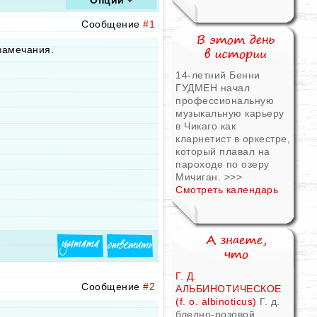
Опции
Сообщение
#1
замечания.
14-летний Бенни
ГУДМЕН начал
профессиональную
музыкальную карьеру
в Чикаго как
кларнетист в оркестре,
который плавал на
пароходе по озеру
Мичиган.
>>>
Смотреть календарь
Г. Д.
Сообщение
#2
АЛЬБИНОТИЧЕСКОЕ
(f. о. albinoticus)
Г. д.
бледно-розовой