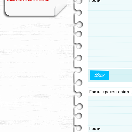
Гости
Гость_кракен onion_
Гости