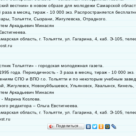
ский вестник» в новом образе для молодежи Самарской области
 раза в месяц, тираж - 10 000 экз. Распространяется бесплат
мары, Тольятти, Сызрани, Жигулевска, Отрадного.
ртем Аркадьевич Минасян
Евстигнеева.
марская область, г. Тольятти, ул. Гагарина, 4, каб. Э-105, теле
ost.ru
стник Тольятти» - городская молодежная газета.
1995 года. Периодичность - 3 раза в месяц, тираж - 10 000 эк
ениям СПО и ВПО г.о. Тольятти и по некоторым учебным заве
й, Жигулевск, Новокуйбышевск, Ульяновск, Хвалынск, Кинель, 
ртем Аркадьевич Минасян
 - Марина Козлова.
ного редактора – Ольга Евстигнеева.
марская область, г. Тольятти, ул. Гагарина, 4, каб. Э-105, теле
st.ru
Поделиться…