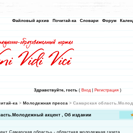
Файловый архив
Почитай-ка
Словари
Форум
Кален
Здравствуйте, гость
(
Вход
|
Регистрация
)
итай-ка
>
Молодежная пресса
> Самарская область.Молод
ласть.Молодежный акцент
, Об издании
нт. Самарская область» - областная молодежная газета.