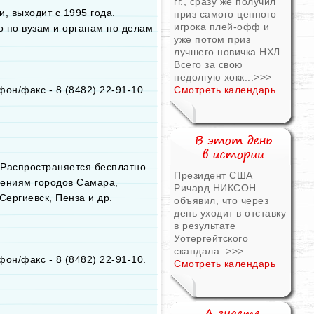
гг., сразу же получил
, выходит с 1995 года.
приз самого ценного
игрока плей-офф и
но по вузам и органам по делам
уже потом приз
лучшего новичка НХЛ.
Всего за свою
недолгую хокк...
>>>
фон/факс - 8 (8482) 22-91-10.
Смотреть календарь
з. Распространяется бесплатно
Президент США
дениям городов Самара,
Ричард НИКСОН
Сергиевск, Пенза и др.
объявил, что через
день уходит в отставку
в результате
Уотергейтского
скандала.
>>>
фон/факс - 8 (8482) 22-91-10.
Смотреть календарь