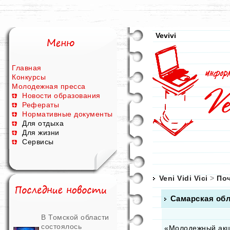
Vevivi
Главная
Конкурсы
Молодежная пресса
Новости образования
Рефераты
Нормативные документы
Для отдыха
Для жизни
Сервисы
Veni Vidi Vici
>
Поч
Самарская об
В Томской области
состоялось
«Молодежный акце