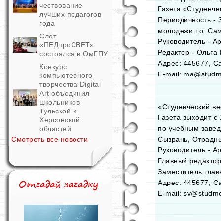
чествование
Газета «Студенче
лучших педагогов
Периодичность - 3
года
молодежи г.о. Са
Слет
Руководитель - А
«ПЕДпроСВЕТ»
Редактор - Ольга 
состоялся в ОмГПУ
Адрес: 445677, Са
Конкурс
E-mail: ma@studm
компьютерного
творчества Digital
Art объединил
школьников
«Студенческий ве
Тульской и
Газета выходит с 
Херсонской
по учебным завед
областей
Смотреть все новости
Сызрань, Отрадны
Руководитель - А
Главный редактор
Заместитель глав
Адрес: 445677, Са
E-mail: sv@studmo