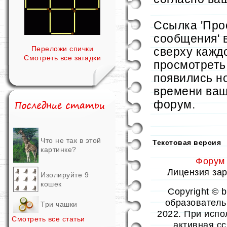
Ссылка 'Про
сообщения' 
Переложи спички
сверху кажд
Смотреть все загадки
просмотреть
появились н
времени ваш
форум.
Что не так в этой
Текстовая версия
картинке?
Форум
Лицензия заре
Изолируйте 9
кошек
Copyright © 
образовательн
Три чашки
2022. При испо
Смотреть все статьи
активная с