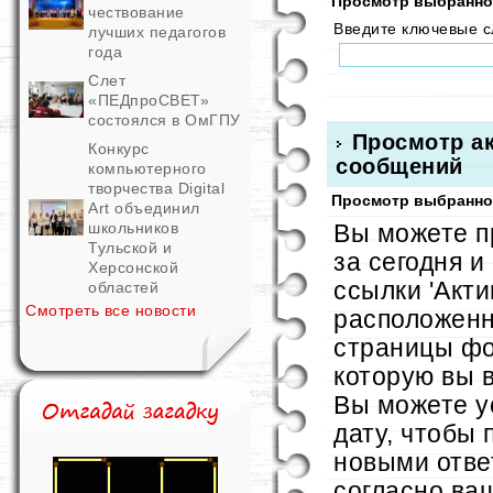
Просмотр выбранног
чествование
Введите ключевые 
лучших педагогов
года
Слет
«ПЕДпроСВЕТ»
состоялся в ОмГПУ
Просмотр ак
Конкурс
сообщений
компьютерного
творчества Digital
Просмотр выбранног
Art объединил
школьников
Вы можете п
Тульской и
за сегодня и
Херсонской
ссылки 'Акти
областей
Смотреть все новости
расположенн
страницы фо
которую вы 
Вы можете у
дату, чтобы 
новыми отве
согласно ва