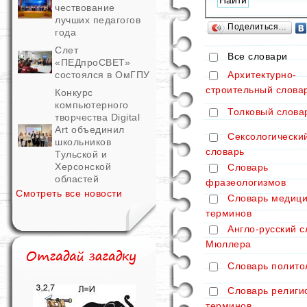
чествование
лучших педагогов
Поделиться…
года
Слет
Все словари
«ПЕДпроСВЕТ»
Архитектурно-
состоялся в ОмГПУ
строительный слова
Конкурс
компьютерного
Толковый слова
творчества Digital
Art объединил
Сексологически
школьников
словарь
Тульской и
Херсонской
Словарь
областей
фразеологизмов
Смотреть все новости
Словарь медици
терминов
Англо-русский с
Мюллера
Словарь полито
Словарь религи
терминов