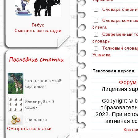
Словарь синони
Словарь компью
Ребус
слэнга
Смотреть все загадки
Современный т
словарь
Толковый слова
Ушакова
Текстовая версия
Что не так в этой
Форум
картинке?
Лицензия заре
Copyright © 
Изолируйте 9
образовательн
кошек
2022. При испо
Три чашки
активная с
Смотреть все статьи
Конта