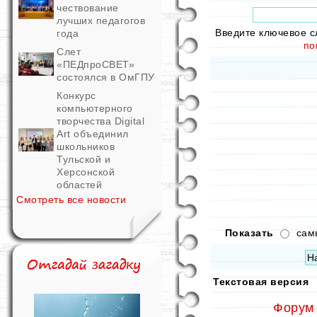
чествование
лучших педагогов
Введите ключевое с
года
по
Слет
«ПЕДпроСВЕТ»
состоялся в ОмГПУ
Конкурс
компьютерного
творчества Digital
Art объединил
школьников
Тульской и
Херсонской
областей
Смотреть все новости
Показать
сам
Текстовая версия
Форум