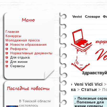
Vevivi
Словари
Ф
Главная
Конкурсы
Молодежная пресса
Новости образования
Рефераты
Нормативные документы
Для отдыха
Для жизни
Сервисы
Здравствуй
Veni Vidi Vici
ка
>
Статьи
> П
Полезные серв
В Томской области
, Полезные для
состоялось
жизни сервисы