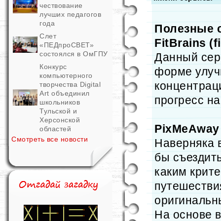
чествование
лучших педагогов
года
Полезные 
Слет
FitBrains (f
«ПЕДпроСВЕТ»
состоялся в ОмГПУ
Данный сер
Конкурс
форме улучш
компьютерного
концентрац
творчества Digital
Art объединил
прогресс н
школьников
Тульской и
Херсонской
PixMeAway 
областей
Смотреть все новости
Наверняка в
бы съездить
каким крит
путешестви
оригинальн
На основе 