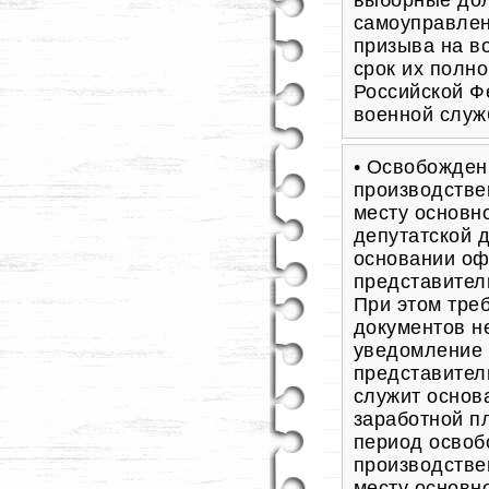
выборные дол
самоуправлен
призыва на в
срок их полн
Российской Ф
военной служ
• Освобожден
производстве
месту основн
депутатской 
основании оф
представител
При этом треб
документов н
уведомление 
представител
служит основ
заработной п
период освоб
производстве
месту основн