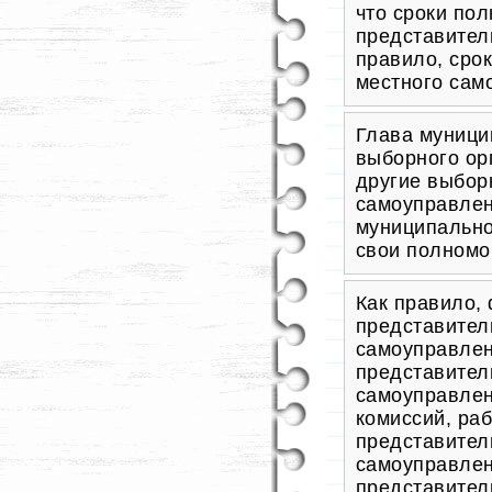
что сроки по
представитель
правило, сро
местного сам
Глава муници
выборного ор
другие выбор
самоуправлен
муниципально
свои полномо
Как правило,
представител
самоуправлен
представител
самоуправлен
комиссий, ра
представител
самоуправлен
представител