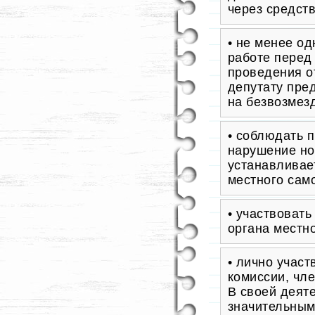
через средст
• не менее од
работе перед
проведения о
депутату пре
на безвозмез
• соблюдать п
нарушение но
устанавливае
местного сам
• участвовать
органа местн
• лично участ
комиссии, чл
В своей деят
значительным