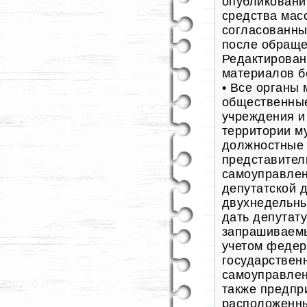
опубликовани
средства мас
согласованны
после обраще
Редактирован
материалов бе
• Все органы
общественные
учреждения и
территории м
должностные 
представител
самоуправлен
депутатской 
двухнедельны
дать депутату
запрашиваемы
учетом федер
государствен
самоуправлен
также предпр
расположенны