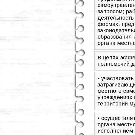
самоуправлен
запросом; ра
деятельность
формах, пре
законодатель
образования 
органа местн
В целях эффе
полномочий д
• участвоват
затрагивающи
местного сам
учреждениях 
территории м
• осуществля
органа местн
исполнением 