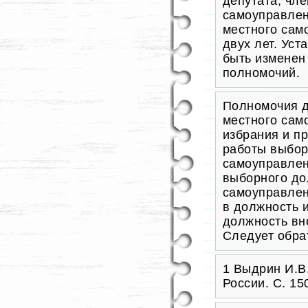
депутата, чл
самоуправлен
местного сам
двух лет. Ус
быть изменен
полномочий.
Полномочия д
местного сам
избрания и п
работы выбор
самоуправлен
выборного до
самоуправлен
в должность 
должность вн
Следует обра
1 Выдрин И.В
России. С. 1