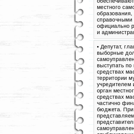
обеспечивают
местного сам
образования,
справочными 
официально 
и администра
• Депутат, гл
выборные дол
самоуправле
выступать по
средствах ма
территории м
учредителем 
орган местно
средствах ма
частично фин
бюджета. При
представляем
представител
самоуправлен