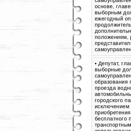
самоуправлен
основе, глав
выборным до
ежегодный оп
продолжитель
дополнительн
положением, 
представител
самоуправлен
• Депутат, гл
выборные дол
самоуправлен
образования 
проезда водн
автомобильны
городского па
исключением 
приобретения
бесплатного п
транспортным