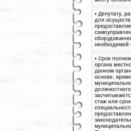
• Депутату, 
для осуществ
предоставляе
самоуправлен
оборудованно
необходимой 
• Срок полно
органа местн
данном орган
основе, врем
муниципально
должностного
засчитываютс
стаж или сро
специальност
предоставлени
законодатель
муниципально