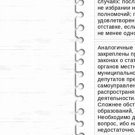
случаях: пос
не избрании 
полномочий; 
удовлетворен
отставке, ес
не менее одно
Аналогичные 
закреплены п
законах о ст
органов мест
муниципально
депутатов пр
самоуправлен
распространя
деятельности
Сложнее обст
образований,
Необходимо д
вопрос, ибо 
недостаточно