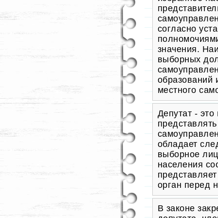
представител
самоуправлен
согласно уст
полномочиями
значения. На
выборных дол
самоуправлен
образований 
местного сам
Депутат - эт
представлять
самоуправлен
обладает сле
выборное лиц
населения со
представляет
орган перед 
В законе закр