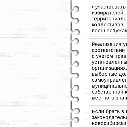
• участвоват
избирателей,
территориаль
коллективов,
военнослужащ
Реализация у
соответствии
с учетом пра
установленны
организациях
выборные дол
самоуправлен
муниципально
собственной 
местного зна
Если брать в
законодательс
новосибирски