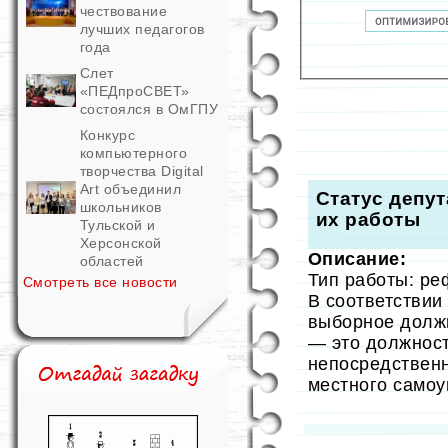
чествование
лучших педагогов
года
Слет
«ПЕДпроСВЕТ»
состоялся в ОмГПУ
Конкурс
компьютерного
творчества Digital
Art объединил
Статус депу
школьников
их работы
Тульской и
Херсонской
Описание:
областей
Тип работы: ре
Смотреть все новости
В соответствии
выборное долж
— это должност
непосредствен
местного само