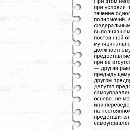
При этом неп
при условии 
течение одно
полномочий, 
федеральным 
выполнявшему
постоянной о
муниципально
должностному
предоставляе
при ее отсутс
— другая рав
предыдущему 
другом предп
Депутат пред
самоуправлен
основе, не м
или переведе
на постоянно
представител
самоуправлен