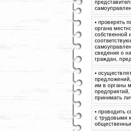
представител
самоуправлен
• проверять 
органа местн
собственной 
соответствую
самоуправлен
сведения о н
граждан, пре
• осуществля
предложений,
им в органы 
предприятий,
принимать ли
• проводить с
с трудовыми 
общественным