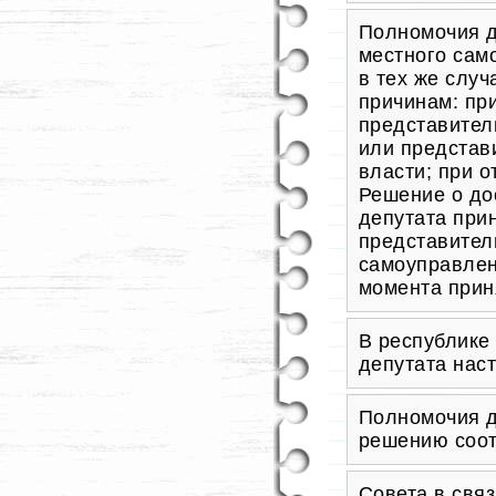
Полномочия д
местного сам
в тех же случ
причинам: пр
представител
или представ
власти; при 
Решение о до
депутата при
представител
самоуправлен
момента прин
В республике
депутата наст
Полномочия д
решению соо
Совета в свя