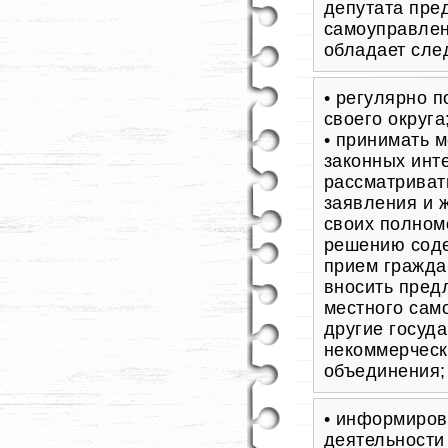
депутата пре
самоуправлен
обладает сле
• регулярно 
своего округа
• принимать 
законных инт
рассматриват
заявления и 
своих полном
решению соде
прием гражда
вносить пред
местного сам
другие госуд
некоммерческ
объединения;
• информиров
деятельности 