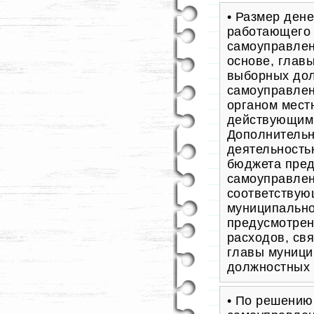
• Размер ден
работающего 
самоуправлен
основе, глав
выборных дол
самоуправлен
органом мест
действующим 
Дополнительн
деятельность
бюджета пред
самоуправлен
соответствую
муниципально
предусмотрен
расходов, св
главы муници
должностных 
• По решению