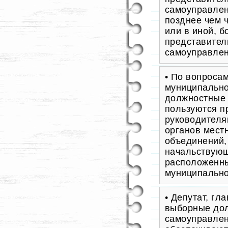
самоуправлен
позднее чем ч
или в иной, 
представител
самоуправлен
• По вопросам
муниципально
должностные 
пользуются п
руководителя
органов мест
объединений,
начальствующ
расположенны
муниципально
• Депутат, гл
выборные дол
самоуправлен