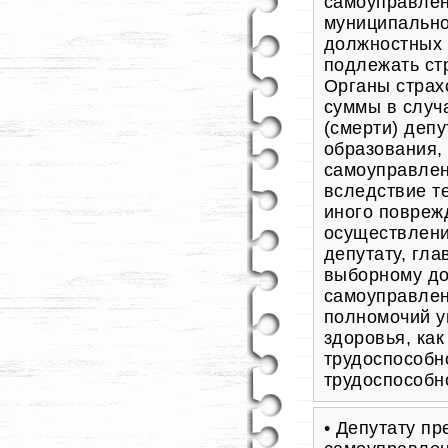
самоуправлен
муниципально
должностных 
подлежать ст
Органы страх
суммы в случ
(смерти) деп
образования,
самоуправлен
вследствие т
иного повреж
осуществлени
депутату, гл
выборному до
самоуправлен
полномочий у
здоровья, как
трудоспособно
трудоспособн
• Депутату пр