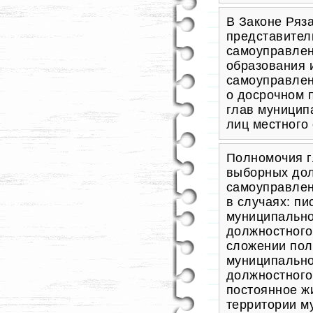
В Законе Ряза
представител
самоуправлен
образования 
самоуправлен
о досрочном 
глав муницип
лиц местного
Полномочия г
выборных дол
самоуправлен
в случаях: п
муниципально
должностного
сложении пол
муниципально
должностного
постоянное ж
территории м