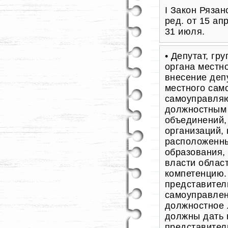
І Закон Рязан
ред. от 15 апр
31 июля.
• Депутат, гр
органа местн
внесение деп
местного сам
самоуправляю
должностным 
объединений,
организаций,
расположенны
образования, 
власти облас
компетенцию.
представител
самоуправлен
должностное 
должны дать н
представител