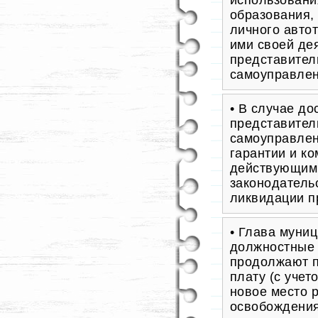
использовани
образования
личного авто
ими своей де
представител
самоуправлен
• В случае д
представител
самоуправлен
гарантии и к
действующим
законодатель
ликвидации п
• Глава муни
должностные 
продолжают п
плату (с учет
новое место 
освобождения