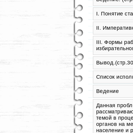
I. Понятие ста
II. Императив
III. Формы ра
избирательном
Вывод.(стр.30
Список исполь
Ведение
Данная пробл
рассматриваю
темой в проц
органов на м
население и 