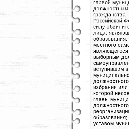
главой муниц
должностным 
гражданства
Российской Ф
силу обвинит
лица, являющ
образования
местного сам
являющегося 
выборным до
самоуправлен
вступившим в
муниципально
должностного
избрания или
которой несо
главы муници
должностного
реорганизаци
образования;
уставом муни