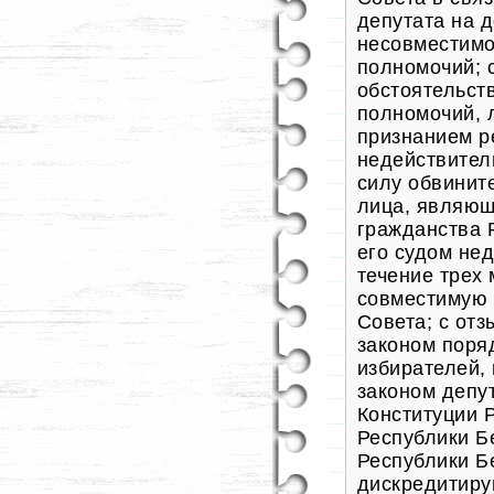
депутата на д
несовместимо
полномочий; 
обстоятельст
полномочий, 
признанием р
недействител
силу обвинит
лица, являющ
гражданства 
его судом не
течение трех 
совместимую 
Совета; с от
законом поря
избирателей,
законом депу
Конституции 
Республики Б
Республики Б
дискредитир