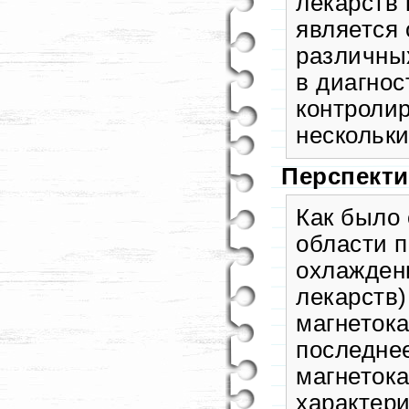
лекарств 
является 
различных
в диагнос
контроли
нескольки
Перспект
Как было
области 
охлаждени
лекарств)
магнеток
последне
магнетока
характер