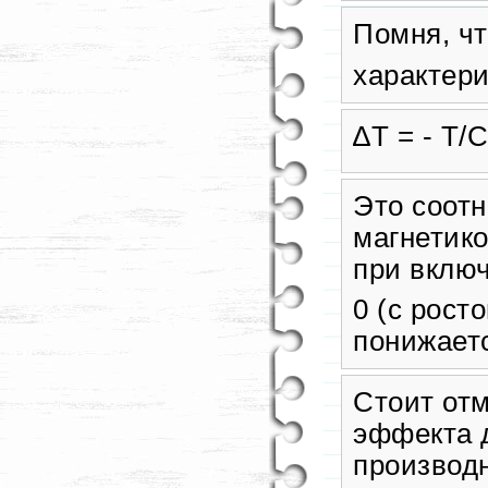
Помня, чт
характер
∆T = - T/C
Это соот
магнетико
при включ
0 (с рост
понижаетс
Стоит отм
эффекта 
производн