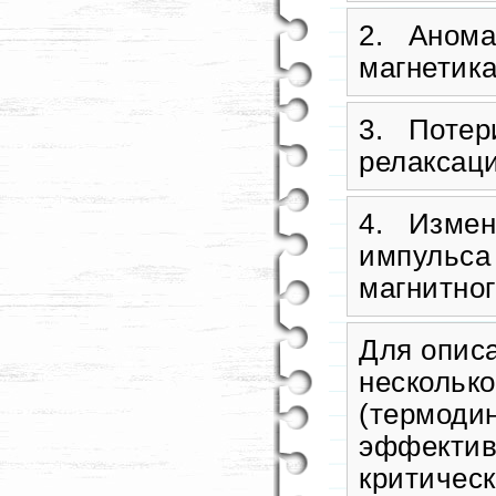
2. Анома
магнетик
3. Потери
релаксац
4. Измен
импульса
магнитног
Для опис
несколько
(термоди
эффективн
критическ