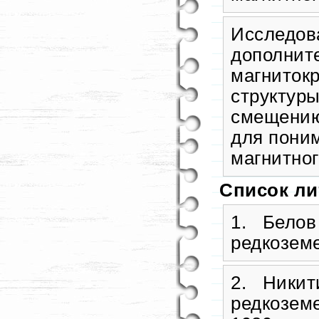
Исследова
дополнит
магниток
структуры
смещению
для пони
магнитног
Список л
1. Белов
редкоземе
2. Никит
редкоземе