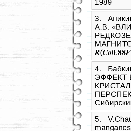
1989
3. Аникин
А.В. «В
РЕДКОЗЕ
МАГНИТО
𝑹(𝑪𝒐𝟎.𝟖𝟖𝑭
4. Бабк
ЭФФЕКТ
КРИСТАЛ
ПЕРСПЕ
Сибирский
5. V.Chau
manganese