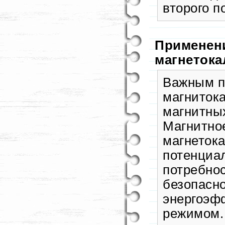
второго п
Применени
магнетока
Важным п
магнитока
магнитных
Магнитно
магнеток
потенциа
потребнос
безопасно
энергоэф
режимом.