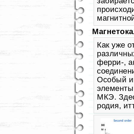
забираетс
происходи
магнитной
Магнеток
Как уже о
различных
ферри-, а
соединени
Особый и
элементы,
МКЭ. Здес
родия, ит