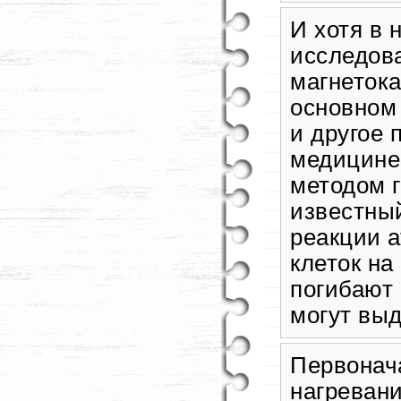
И хотя в 
исследов
магнеток
основном
и другое 
медицине
методом 
известны
реакции а
клеток н
погибают 
могут выд
Первонач
нагревани