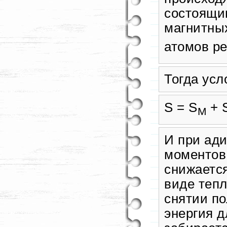
состоящи
магнитны
атомов ре
Тогда усл
S = S
+ 
M
И при ад
моментов
снижается
виде тепл
снятии по
энергия д