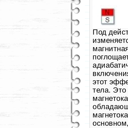
Под дейст
изменяетс
магнитная
поглощает
адиабатич
включения
этот эфф
тела. Это
магнеток
обладающ
магнеток
основном