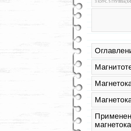
Оглавлен
Магнитоте
Магнетока
Магнетока
Применен
магнетока