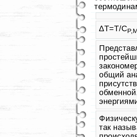
термодина
∆T=T/C
P,
Представ
простейш
закономе
общий ана
присутств
обменной
энергиями
Физическ
так назыв
происход