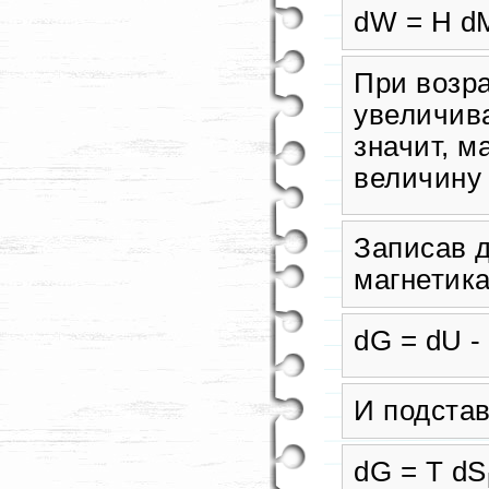
dW = H d
При возр
увеличива
значит, м
величину
Записав 
магнетика
dG = dU -
И подста
dG = T dS