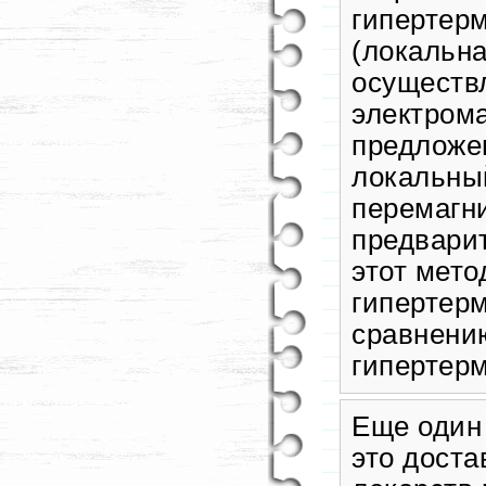
гипертерм
(локальна
осуществ
электрома
предложе
локальный
перемагн
предварит
этот мето
гипертер
сравнени
гипертер
Еще один
это доста