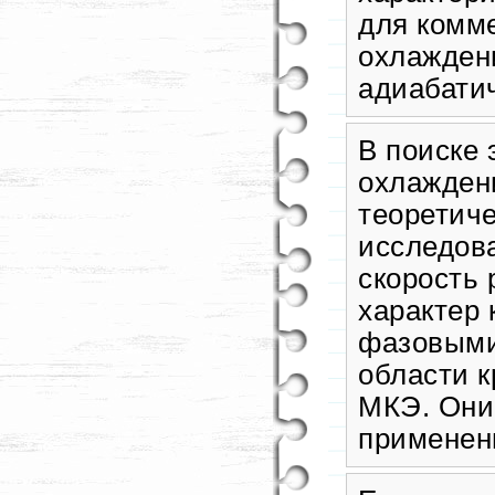
для комм
охлаждени
адиабати
В поиске
охлажден
теоретиче
исследова
скорость 
характер
фазовыми
области 
МКЭ. Они
применен