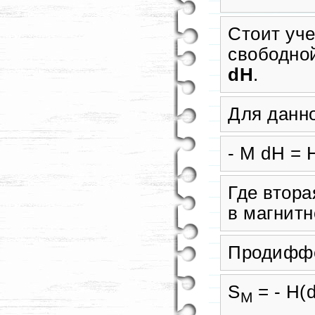
Стоит уче
свободной
dH
.
Для данн
- M dH = 
Где втора
в магнитн
Продиффер
S
= - H(
M