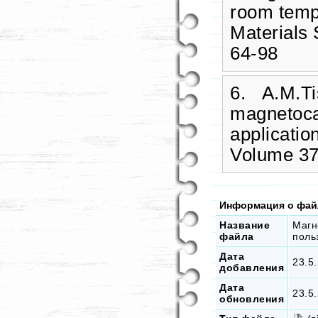
room temp
Materials
64-98
6. А.M.Tis
magnetocal
applicatio
Volume 37
Информация о фай
Название
Магн
файла
поль
Дата
23.5
добавления
Дата
23.5
обновления