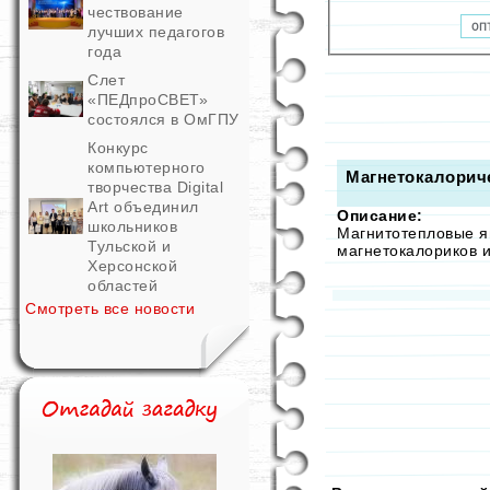
чествование
лучших педагогов
года
Слет
«ПЕДпроСВЕТ»
состоялся в ОмГПУ
Конкурс
компьютерного
Магнетокалорич
творчества Digital
Art объединил
Описание:
школьников
Магнитотепловые я
Тульской и
магнетокалориков 
Херсонской
областей
Смотреть все новости