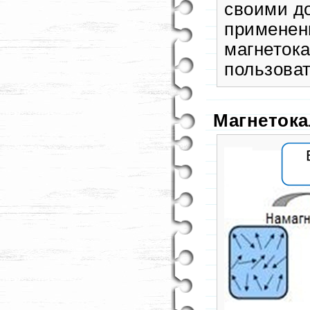
своими д
применен
магнеток
пользова
Магнеток