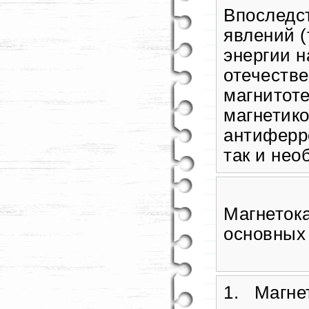
Впоследс
явлений (
энергии н
отечестве
магнитот
магнетико
антиферро
так и не
Магнеток
основных
1. Магне