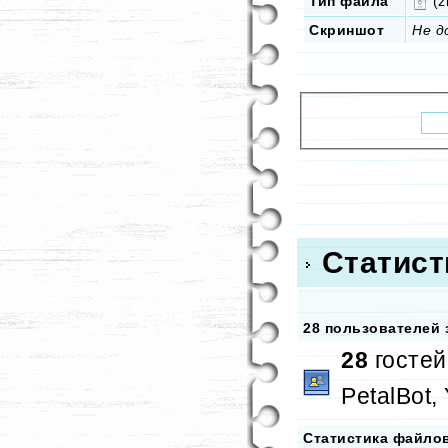
Тип файла
(zi
Скриншот
Не д
Статист
28 пользователей 
28
гостей
PetalBot,
Статистика файло