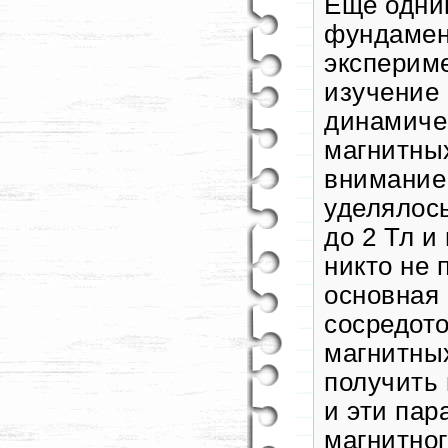
Еще одни
фундамен
эксперим
изучение
динамиче
магнитных
внимание
уделялос
до 2 Тл и
никто не 
основная
сосредото
магнитны
получить
и эти па
магнитног