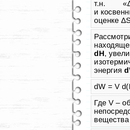
т.н. «ΔТ
и косвенн
оценке ΔS
Рассмотр
находяще
dH
, увел
изотерми
энергия
dW = V d(
Где V – о
непосред
вещества 