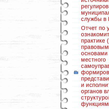
источники
регулиро
муниципа
службы в
Отчет по 
ознакоми
практике (
правовым
основами
местного
самоупра
формиров
представ
и исполн
органов в
структуро
функциям