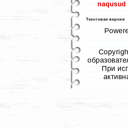
naqusud
Текстовая версия
Power
Copyrig
образовател
При ис
активн