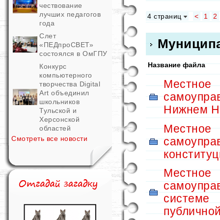
чествование
лучших педагогов
4 страниц
<
1
2
года
Слет
Муниципа
«ПЕДпроСВЕТ»
состоялся в ОмГПУ
Название файла
Конкурс
компьютерного
Местное
творчества Digital
Art объединил
самоупра
школьников
Нижнем Н
Тульской и
Херсонской
Местное
областей
Смотреть все новости
самоупра
конститу
Местное
самоупра
системе
публичной