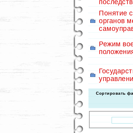
последств
Понятие 
органов м
самоупра
Режим во
положени
Государс
управлен
Сортировать ф