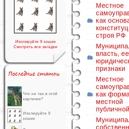
Местное
самоупра
как основ
конституц
строя РФ
Изолируйте 9 кошек
Муниципа
Смотреть все загадки
власть, ее
юридичес
признаки
Местное
самоупра
как форм
Что не так в этой
картинке?
местной
публичной
Изолируйте 9
кошек
Муниципа
собственн