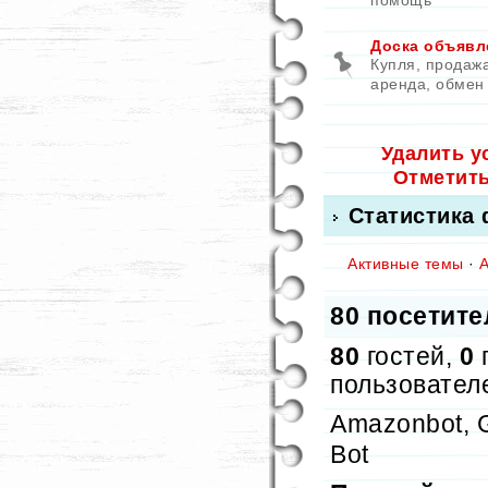
помощь
Доска объявл
Купля, продажа
аренда, обмен
Удалить у
Отметит
Статистика
Активные темы
·
80 посетите
80
гостей,
0
пользовател
Amazonbot, G
Bot