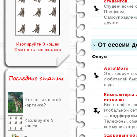
студентов
Студенческие 
Профком,
Самоуправлен
другие
От сессии д
Изолируйте 9 кошек
Смотреть все загадки
Форум
Авто\Мото
Этот форум со
любителей быс
езды
Компьютеры 
Что не так в этой
интернет
Все о софте, ж
картинке?
глобальной се
— подфорумы
Изолируйте 9
Телефоны, см
кошек
коммуникатор
Здоровый об