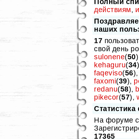
Полный спи
действиям
,
Поздравляе
наших поль
17
пользоват
свой день р
sulonene
(
50
kehaguru
(
34
faqeviso
(
56
)
faxomi
(
39
),
p
redanu
(
58
),
pikecor
(
57
),
Статистика
На форуме 
Зарегистрир
17365