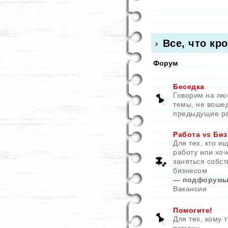
Все, что кр
Форум
Беседка
Говорим на л
темы, не воше
предыдущие р
Работа vs Биз
Для тех, кто и
работу или хоч
заняться собс
бизнесом
— подфорумы
Вакансии
Помогите!
Для тех, кому 