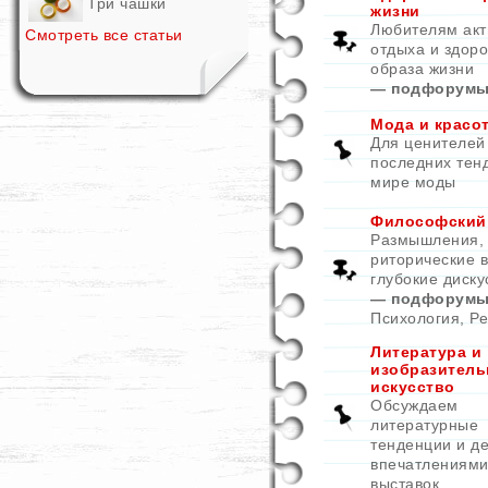
Три чашки
жизни
Любителям акт
Смотреть все статьи
отдыха и здоро
образа жизни
— подфорумы
Мода и красо
Для ценителей
последних тен
мире моды
Философский
Размышления,
риторические 
глубокие диску
— подфорумы
Психология
,
Ре
Литература и
изобразитель
искусство
Обсуждаем
литературные
тенденции и д
впечатлениями
выставок