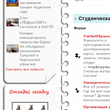
чествование
лучших педагогов
года
Студенческ
Слет
«ПЕДпроСВЕТ»
состоялся в ОмГПУ
Форум
Конкурс
Учеба\Образо
компьютерного
Факультеты и
творчества Digital
преподаватели
Art объединил
допобразовани
школьников
курсы, экзамен
Тульской и
зачеты, пятерк
Херсонской
неуды!
областей
— подфорумы
Смотреть все новости
Учебные мате
Сессия!
Университеты
Все об универс
Где же все-так
лучше? Делим
впечатлениями
Организации 