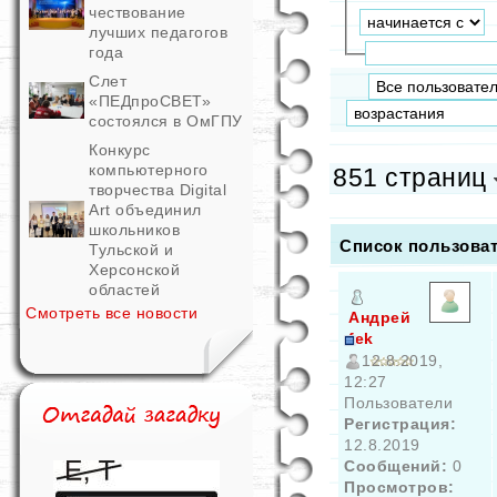
чествование
лучших педагогов
года
Слет
«ПЕДпроСВЕТ»
состоялся в ОмГПУ
Конкурс
компьютерного
851 страниц
творчества Digital
Art объединил
школьников
Список пользова
Тульской и
Херсонской
областей
Смотреть все новости
Андрей
fek
12.8.2019,
12:27
Пользователи
Регистрация:
12.8.2019
Сообщений:
0
Просмотров: