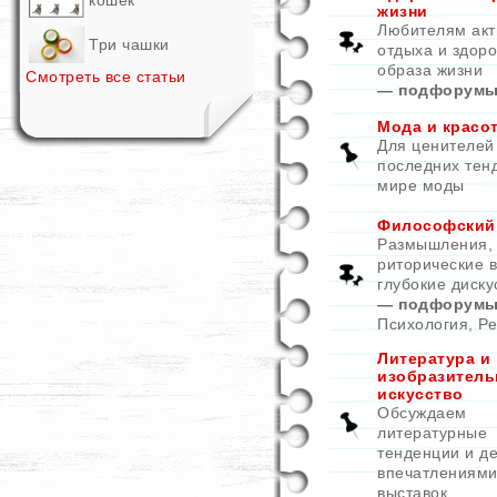
кошек
жизни
Любителям акт
Три чашки
отдыха и здоро
образа жизни
Смотреть все статьи
— подфорумы
Мода и красо
Для ценителей
последних тен
мире моды
Философский
Размышления,
риторические 
глубокие диску
— подфорумы
Психология
,
Ре
Литература и
изобразитель
искусство
Обсуждаем
литературные
тенденции и д
впечатлениями
выставок