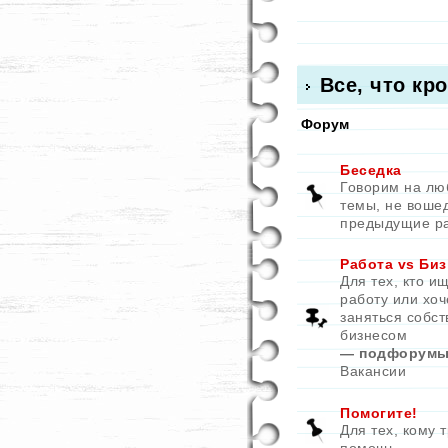
Все, что кр
Форум
Беседка
Говорим на л
темы, не воше
предыдущие р
Работа vs Биз
Для тех, кто и
работу или хоч
заняться собс
бизнесом
— подфорумы
Вакансии
Помогите!
Для тех, кому 