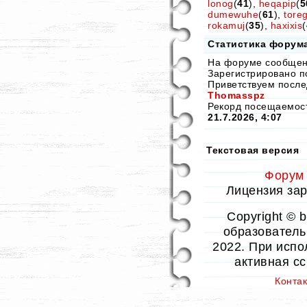
lonog
(
41
),
heqapip
(
5
dumewuhe
(
61
),
tore
rokamuj
(
35
),
haxixis
(
Статистика форум
На форуме сообще
Зарегистрировано п
Приветствуем после
Thomasspz
Рекорд посещаемо
21.7.2026, 4:07
Текстовая версия
Форум
Лицензия заре
Copyright © 
образовательн
2022. При испо
активная с
Конта