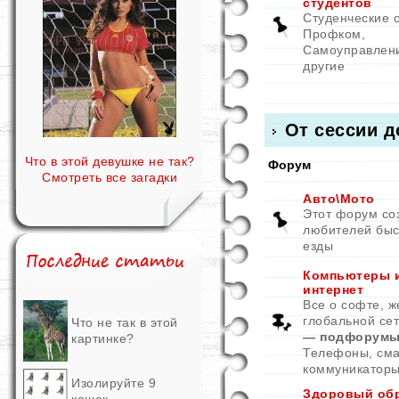
студентов
Студенческие 
Профком,
Самоуправлен
другие
От сессии д
Что в этой девушке не так?
Форум
Смотреть все загадки
Авто\Мото
Этот форум со
любителей быс
езды
Компьютеры 
интернет
Все о софте, ж
глобальной се
Что не так в этой
— подфорумы
картинке?
Телефоны, см
коммуникатор
Изолируйте 9
Здоровый об