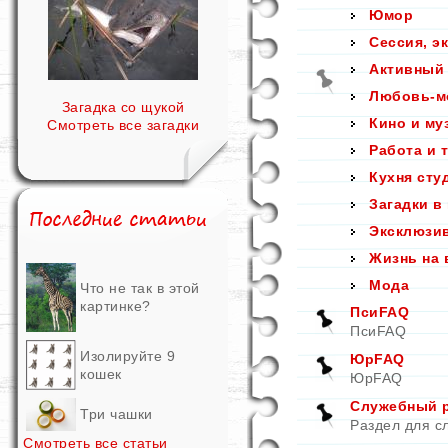
Юмор
Сессия, э
Активный
Любовь-м
Загадка со щукой
Кино и му
Смотреть все загадки
Работа и 
Кухня сту
Загадки в
Эксклюзи
Жизнь на 
Мода
Что не так в этой
картинке?
ПсиFAQ
ПсиFAQ
Изолируйте 9
ЮрFAQ
кошек
ЮрFAQ
Служебный ра
Три чашки
Раздел для с
Смотреть все статьи