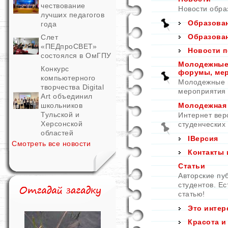
чествование
Новости обра
лучших педагогов
Образован
года
Образован
Слет
«ПЕДпроСВЕТ»
Новости п
состоялся в ОмГПУ
Молодежные 
Конкурс
форумы, ме
компьютерного
Молодежные и
творчества Digital
мероприятия
Art объединил
школьников
Молодежная
Тульской и
Интернет вер
Херсонской
студенческих
областей
IВерсия
Смотреть все новости
Контакты 
Статьи
Авторские пу
студентов. Е
статью!
Это интер
Красота и