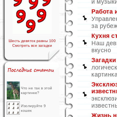
и музык
Работа 
Управле
за рубеж
Кухня с
Шесть девяток равны 100
Наш дев
Смотреть все загадки
вкусно
Загадки
логическ
картинк
Эксклю
Что не так в этой
извест
картинке?
эксклюз
известн
Изолируйте 9
кошек
Жизнь н