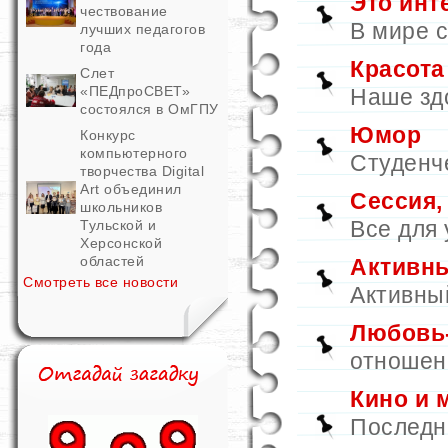
Это инт
чествование
В мире с
лучших педагогов
года
Красота
Слет
«ПЕДпроСВЕТ»
Наше зд
состоялся в ОмГПУ
Юмор
Конкурс
компьютерного
Студенч
творчества Digital
Art объединил
Сессия,
школьников
Все для
Тульской и
Херсонской
областей
Активн
Смотреть все новости
Активны
Любовь
отношен
Кино и 
Последн