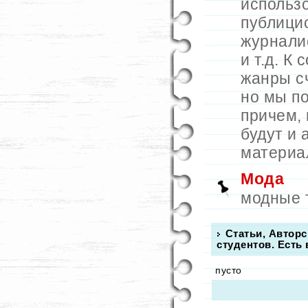
использ
публици
журналис
и т.д. К
жанры с
но мы п
причем, 
будут и 
материа
Мода
модные 
Статьи, Авторс
студентов. Есть
пусто