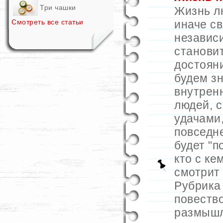
Три чашки
Жизнь л
Смотреть все статьи
иначе с
независ
станови
достоян
будем зн
внутрен
людей, с
удачами,
повседн
будет "п
кто с кем
смотрит 
Рубрика 
повеств
размышл