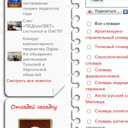
чествование
лучших педагогов
Поделиться…
года
Слет
Все словари
«ПЕДпроСВЕТ»
Архитектурно-
состоялся в ОмГПУ
строительный слова
Конкурс
компьютерного
Толковый слова
творчества Digital
Art объединил
Сексологически
школьников
словарь
Тульской и
Херсонской
Словарь
областей
фразеологизмов
Смотреть все новости
Словарь медици
терминов
Англо-русский с
Мюллера
Словарь полито
Словарь религи
терминов