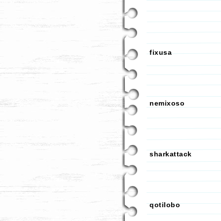
fixusa
nemixoso
sharkattack
qotilobo