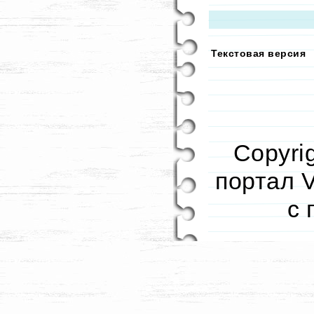
Текстовая версия
Copyri
портал V
с 