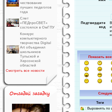
чествование
лучших педагогов
года
Слет
«ПЕДпроСВЕТ»
Подтвердите
В
код
и
состоялся в ОмГПУ
и
Конкурс
н
компьютерного
творчества Digital
Art объединил
школьников
Тульской и
Показать все
Херсонской
областей
Смотреть все новости
Следу
Теги
: Выровнять по 