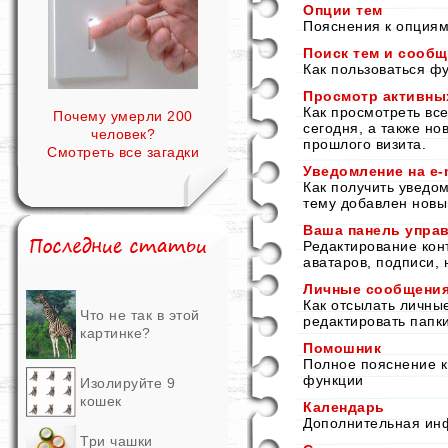
Опции тем
Пояснения к опциям
Поиск тем и сооб
Как пользоваться ф
Просмотр активны
Как просмотреть вс
Почему умерли 200
сегодня, а также н
человек?
прошлого визита.
Смотреть все загадки
Уведомление на е-
Как получить уведо
тему добавлен новый
Ваша панель управ
Редактирование кон
аватаров, подписи, 
Личные сообщени
Как отсылать личны
Что не так в этой
редактировать папк
картинке?
Помошник
Полное пояснение к
функции
Изолируйте 9
кошек
Календарь
Дополнительная ин
Три чашки