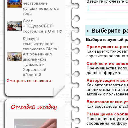
Введите ключевые 
чествование
лучших педагогов
года
Слет
«ПЕДпроСВЕТ»
Выберите р
состоялся в ОмГПУ
Конкурс
Выберите нужный ра
компьютерного
Преимущества рег
творчества Digital
Как зарегистрирова
Art объединил
зарегистрированног
школьников
Cookies и их испо
Тульской и
Преимущества исполь
Херсонской
данного форума.
областей
Авторизация и вы
Смотреть все новости
Как авторизоваться 
анонимным и не ото
активных пользоват
Восстановление ут
Как восстановить з
Размещение сооб
Пояснение к функц
сообщений на фору