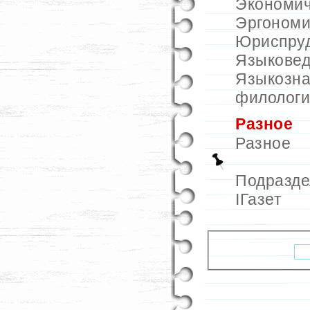
Экономич
Эргономи
Юриспру
Языкове
Языкозна
филологи
Разное
Разное
Подразд
IГазет