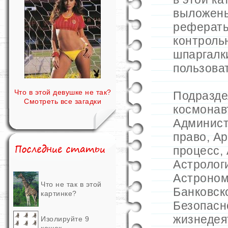
выложен
рефераты
контроль
шпаргалк
пользова
Что в этой девушке не так?
Подразд
Смотреть все загадки
космонав
Админист
право
,
Ар
процесс
,
Астролог
Астроно
Что не так в этой
Банковск
картинке?
Безопасн
жизнедея
Изолируйте 9