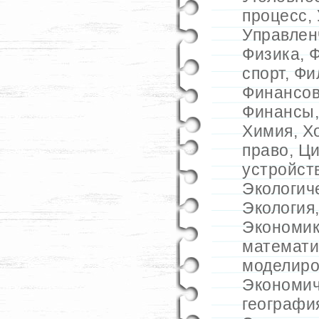
процесс
,
Управлен
Физика
,
Ф
спорт
,
Фи
Финансов
Финансы
Химия
,
Х
право
,
Ц
устройст
Экологич
Экология
Экономик
математи
моделиро
Экономич
географи