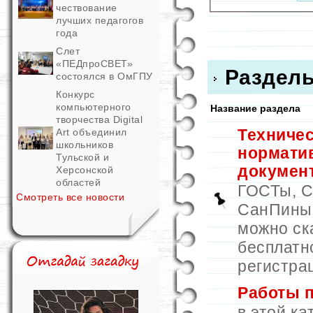
чествование
лучших педагогов
года
Слет
«ПЕДпроСВЕТ»
Раздел
состоялся в ОмГПУ
Конкурс
компьютерного
Название раздела
творчества Digital
Техничес
Art объединил
школьников
нормати
Тульской и
докумен
Херсонской
областей
ГОСТы, 
Смотреть все новости
СанПины и
можно ск
бесплатн
регистра
Работы 
в этой ка