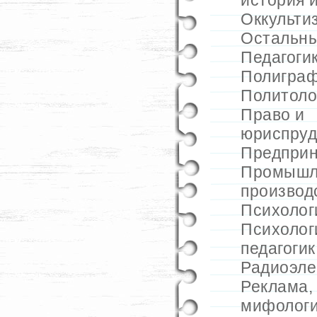
история 
Оккульти
Остальн
Педагоги
Полигра
Политоло
Право и
юриспру
Предприн
Промышл
производ
Психолог
Психолог
педагогик
Радиоэле
Реклама
мифолог