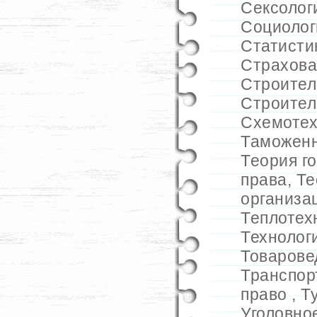
Сексолог
Социолог
Статисти
Страхова
Строител
Строител
Схемотех
Таможенн
Теория г
права
,
Те
организа
Теплотех
Технолог
Товарове
Транспор
право
,
Т
Уголовно