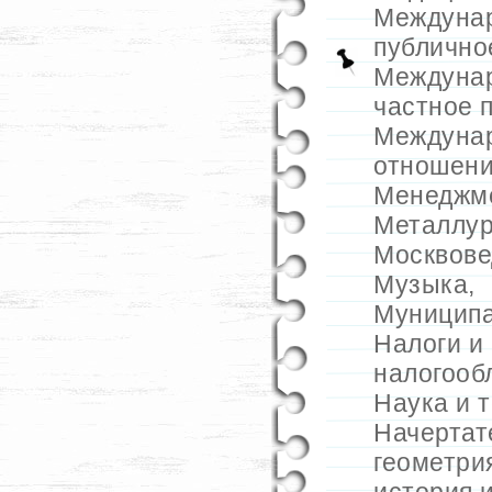
Междуна
публично
Междуна
частное 
Междуна
отношен
Менеджм
Металлур
Москвове
Музыка
,
Муниципа
Налоги и
налогооб
Наука и 
Начертат
геометри