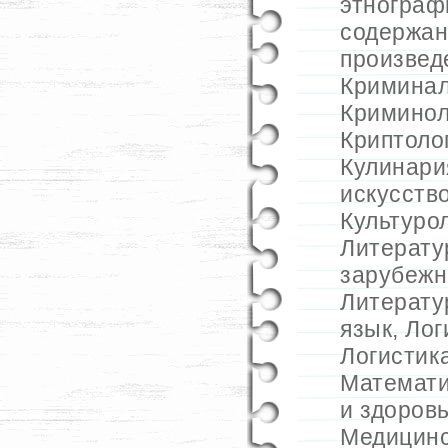
этнограф
содержан
произвед
Криминал
Криминол
Криптоло
Кулинари
искусств
Культуро
Литератур
зарубежн
Литерату
язык
,
Лог
Логистик
Математ
и здоров
Медицинс