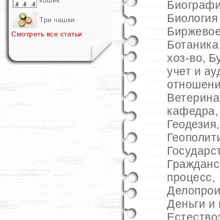
кошек
Биограф
Биология
Три чашки
Биржевое
Смотреть все статьи
Ботаника
хоз-во
,
Б
учет и ау
отношен
Ветерина
кафедра
Геодезия
Геополит
Государс
Гражданс
процесс
,
Делопрои
Деньги и 
Естество