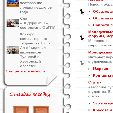
чествование
Новости обра
лучших педагогов
Образован
года
Образован
Слет
«ПЕДпроСВЕТ»
Новости п
состоялся в ОмГПУ
Молодежные 
Конкурс
форумы, ме
компьютерного
Молодежные и
творчества Digital
мероприятия
Art объединил
школьников
Молодежная
Тульской и
Интернет вер
Херсонской
студенческих
областей
IВерсия
Смотреть все новости
Контакты 
Статьи
Авторские пу
студентов. Е
статью!
Это интер
Красота и