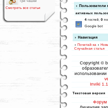
Три чашки
Пользователи 
Смотреть все статьи
активных пользов
4
гостей,
0
по
Google bot
Навигация
Почитай-ка
Нов
Случайная статья
Copyright © 
образовател
использовании 
v
Inviki 1
Текстовая версия
Форум
Лицензия заре