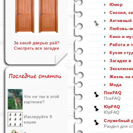
Юмор
Сессия, э
Активный
Любовь-м
Кино и му
За какой дверью рай?
Работа и 
Смотреть все загадки
Кухня сту
Загадки в
Эксклюзи
Жизнь на 
Мода
ПсиFAQ
Что не так в этой
ПсиFAQ
картинке?
ЮрFAQ
ЮрFAQ
Изолируйте 9
Служебный ра
кошек
Раздел для с