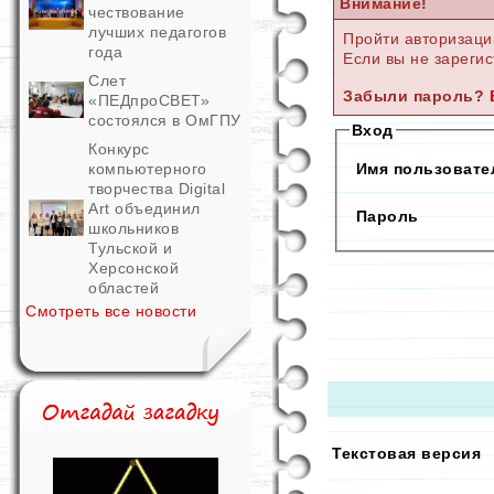
Внимание!
чествование
лучших педагогов
Пройти авторизаци
года
Если вы не зарегис
Слет
Забыли пароль?
«ПЕДпроСВЕТ»
состоялся в ОмГПУ
Вход
Конкурс
Имя пользовател
компьютерного
творчества Digital
Art объединил
Пароль
школьников
Тульской и
Херсонской
областей
Смотреть все новости
Текстовая версия