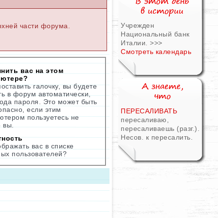
Учрежден
рхней части форума.
Национальный банк
Италии.
>>>
Смотреть календарь
нить вас на этом
ьютере?
оставить галочку, вы будете
ть в форум автоматически,
вода пароля. Это может быть
опасно, если этим
ПЕРЕСАЛИВАТЬ
ютером пользуетесь не
пересаливаю,
 вы.
пересаливаешь (разг.).
Несов. к пересалить.
тность
ображать вас в списке
ных пользователей?