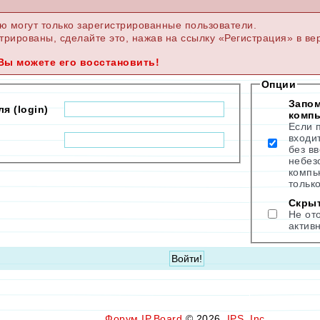
ю могут только зарегистрированные пользователи.
трированы, сделайте это, нажав на ссылку «Регистрация» в ве
Вы можете его восстановить!
Опции
Запом
я (login)
комп
Если п
входи
без в
небез
компь
только
Скры
Не от
актив
Форум
IP.Board
© 2026
IPS, Inc
.