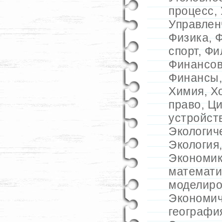
процесс
,
Управлен
Физика
,
Ф
спорт
,
Фи
Финансов
Финансы
Химия
,
Х
право
,
Ц
устройст
Экологич
Экология
Экономик
математи
моделиро
Экономич
географи