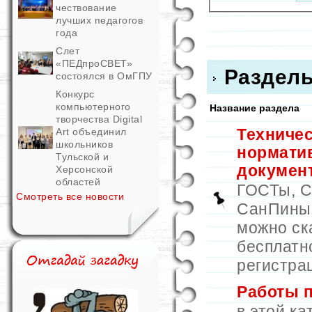
чествование
лучших педагогов
года
Слет
«ПЕДпроСВЕТ»
Раздел
состоялся в ОмГПУ
Конкурс
компьютерного
Название раздела
творчества Digital
Техничес
Art объединил
школьников
нормати
Тульской и
докумен
Херсонской
областей
ГОСТы, 
Смотреть все новости
СанПины и
можно ск
бесплатн
регистра
Работы 
в этой ка