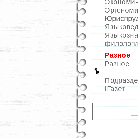
Экономич
Эргономи
Юриспру
Языкове
Языкозна
филологи
Разное
Разное
Подразд
IГазет