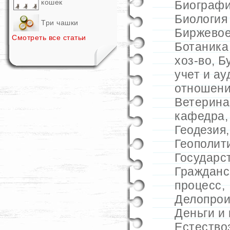
кошек
Биограф
Биология
Три чашки
Биржевое
Смотреть все статьи
Ботаника
хоз-во
,
Б
учет и ау
отношен
Ветерина
кафедра
Геодезия
Геополит
Государс
Гражданс
процесс
,
Делопрои
Деньги и 
Естество