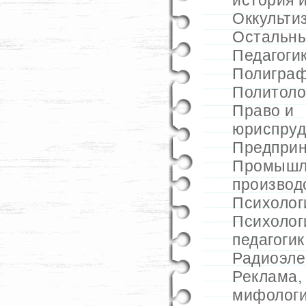
история 
Оккульти
Остальн
Педагоги
Полигра
Политоло
Право и
юриспру
Предприн
Промышл
производ
Психолог
Психолог
педагогик
Радиоэле
Реклама
мифолог