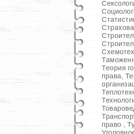
Сексолог
Социолог
Статисти
Страхова
Строител
Строител
Схемотех
Таможенн
Теория г
права
,
Те
организа
Теплотех
Технолог
Товарове
Транспор
право
,
Т
Уголовно