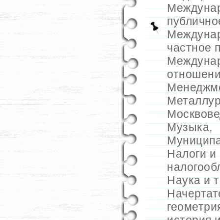
Междуна
публично
Междуна
частное 
Междуна
отношен
Менеджм
Металлур
Москвове
Музыка
,
Муниципа
Налоги и
налогооб
Наука и 
Начертат
геометри