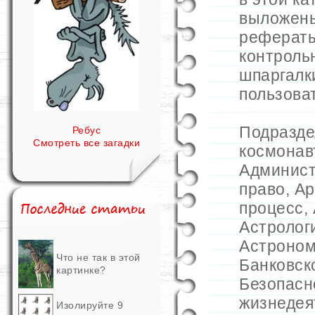
выложен
рефераты
контроль
шпаргалк
пользова
Подразд
Ребус
Смотреть все загадки
космонав
Админист
право
,
Ар
процесс
,
Астролог
Астроно
Что не так в этой
Банковск
картинке?
Безопасн
жизнедея
Изолируйте 9