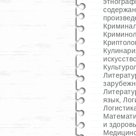
этнограф
содержан
произвед
Криминал
Криминол
Криптоло
Кулинари
искусств
Культуро
Литератур
зарубежн
Литерату
язык
,
Лог
Логистик
Математ
и здоров
Медицинс