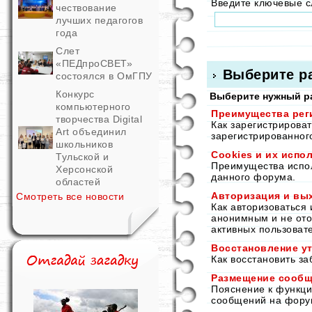
Введите ключевые 
чествование
лучших педагогов
года
Слет
«ПЕДпроСВЕТ»
Выберите р
состоялся в ОмГПУ
Конкурс
Выберите нужный ра
компьютерного
Преимущества рег
творчества Digital
Как зарегистрирова
Art объединил
зарегистрированног
школьников
Cookies и их испо
Тульской и
Преимущества исполь
Херсонской
данного форума.
областей
Авторизация и вы
Смотреть все новости
Как авторизоваться 
анонимным и не ото
активных пользоват
Восстановление ут
Как восстановить з
Размещение сооб
Пояснение к функц
сообщений на фору