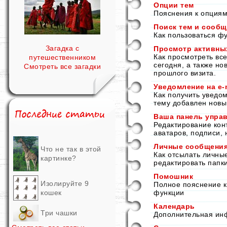
Опции тем
Пояснения к опциям
Поиск тем и сооб
Как пользоваться ф
Загадка с
Просмотр активны
Как просмотреть вс
путешественником
сегодня, а также н
Смотреть все загадки
прошлого визита.
Уведомление на е-
Как получить уведо
тему добавлен новый
Ваша панель управ
Редактирование кон
аватаров, подписи, 
Личные сообщени
Что не так в этой
Как отсылать личны
картинке?
редактировать папк
Помошник
Изолируйте 9
Полное пояснение к
кошек
функции
Календарь
Три чашки
Дополнительная ин