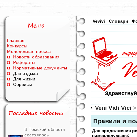
Vevivi
Словари
Ф
Главная
Конкурсы
Молодежная пресса
Новости образования
Рефераты
Нормативные документы
Для отдыха
Для жизни
Сервисы
Здравствуй
Veni Vidi Vici
>
Правила и по
В Томской области
Для продолжения р
состоялось
нижеследующее: