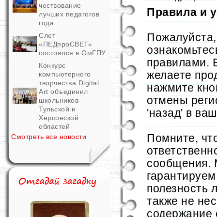
чествование
Правила и 
лучших педагогов
года
Пожалуйста,
Слет
«ПЕДпроСВЕТ»
ознакомьтес
состоялся в ОмГПУ
правилами. 
Конкурс
желаете про
компьютерного
творчества Digital
нажмите кно
Art объединил
отмены реги
школьников
Тульской и
'назад' в ва
Херсонской
областей
Помните, чт
Смотреть все новости
ответственн
сообщения. 
гарантируем 
полезность 
также не не
содержание 