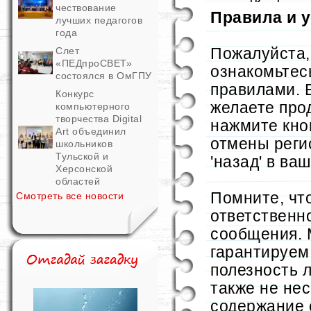
чествование
Правила и 
лучших педагогов
года
Пожалуйста,
Слет
«ПЕДпроСВЕТ»
ознакомьтес
состоялся в ОмГПУ
правилами. 
Конкурс
желаете про
компьютерного
творчества Digital
нажмите кно
Art объединил
отмены реги
школьников
Тульской и
'назад' в ва
Херсонской
областей
Помните, чт
Смотреть все новости
ответственн
сообщения. 
гарантируем 
полезность 
также не не
содержание 