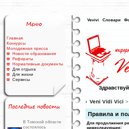
Vevivi
Словари
Ф
Главная
Конкурсы
Молодежная пресса
Новости образования
Рефераты
Нормативные документы
Для отдыха
Для жизни
Сервисы
Здравствуй
Veni Vidi Vici
>
Правила и по
В Томской области
Для продолжения р
состоялось
нижеследующее: