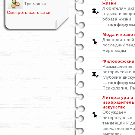
жизни
Три чашки
Любителям акт
Смотреть все статьи
отдыха и здоро
образа жизни
— подфорумы
Мода и красо
Для ценителей
последних тен
мире моды
Философский
Размышления,
риторические 
глубокие диску
— подфорумы
Психология
,
Ре
Литература и
изобразитель
искусство
Обсуждаем
литературные
тенденции и д
впечатлениями
выставок