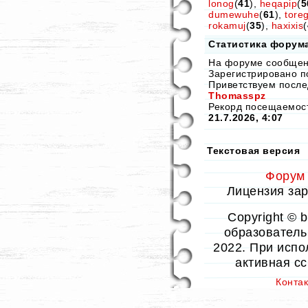
lonog
(
41
),
heqapip
(
5
dumewuhe
(
61
),
tore
rokamuj
(
35
),
haxixis
(
Статистика форум
На форуме сообще
Зарегистрировано п
Приветствуем после
Thomasspz
Рекорд посещаемо
21.7.2026, 4:07
Текстовая версия
Форум
Лицензия заре
Copyright © 
образовательн
2022. При испо
активная с
Конта