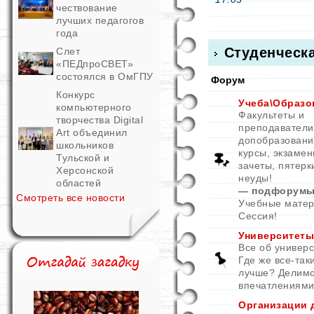
чествование
лучших педагогов
года
Студенческ
Слет
«ПЕДпроСВЕТ»
состоялся в ОмГПУ
Форум
Конкурс
Учеба\Образо
компьютерного
Факультеты и
творчества Digital
преподаватели
Art объединил
допобразовани
школьников
курсы, экзамен
Тульской и
зачеты, пятерк
Херсонской
неуды!
областей
— подфорумы
Смотреть все новости
Учебные мате
Сессия!
Университеты
Все об универс
Где же все-так
лучше? Делим
впечатлениями
Организации 