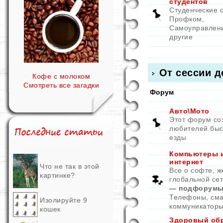
студентов
Студенческие 
Профком,
Самоуправлен
другие
От сессии д
Кофе с молоком
Смотреть все загадки
Форум
Авто\Мото
Этот форум со
любителей быс
езды
Компьютеры 
интернет
Что не так в этой
Все о софте, ж
картинке?
глобальной се
— подфорумы
Телефоны, см
Изолируйте 9
коммуникатор
кошек
Здоровый об