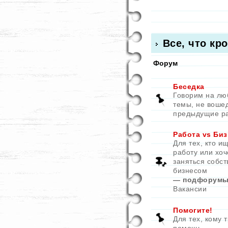
Все, что кр
Форум
Беседка
Говорим на л
темы, не воше
предыдущие р
Работа vs Биз
Для тех, кто и
работу или хоч
заняться собс
бизнесом
— подфорумы
Вакансии
Помогите!
Для тех, кому 