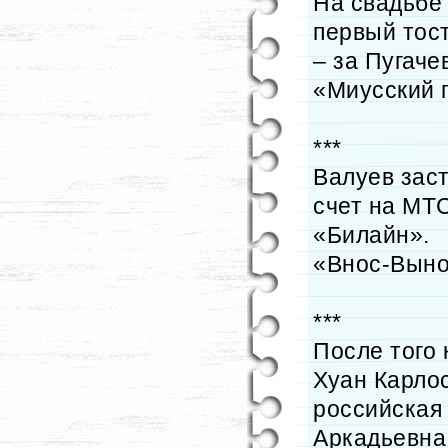
На свадьбе 
первый тост
– за Пугачев
«Миусский 
***
Валуев зас
счет на МТС
«Билайн».
«Внос-Выно
***
После того 
Хуан Карло
российская
Аркадьевна