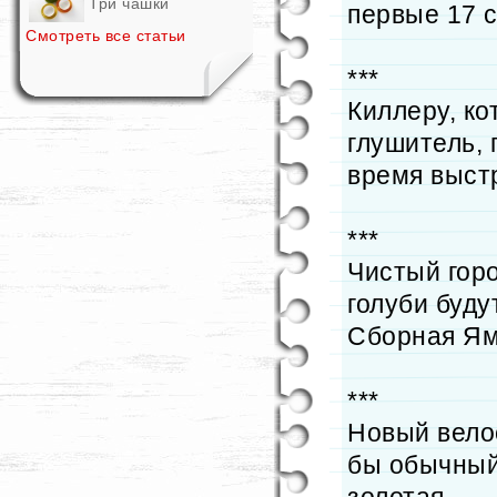
Три чашки
первые 17 с
Смотреть все статьи
***
Киллеру, к
глушитель,
время выст
***
Чистый горо
голуби буду
Сборная Я
***
Новый вело
бы обычный