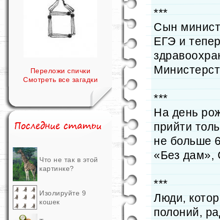
***
Сын минист
ЕГЭ и тепе
здравоохран
Министерст
Переложи спички
Смотреть все загадки
***
На день ро
прийти тол
не больше 
«Без дам»,
Что не так в этой
картинке?
***
Изолируйте 9
Люди, котор
кошек
полоний, р