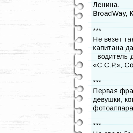
Ленина.
BroadWay, 
***
Не везет та
капитана д
- водитель
«С.С.Р.», С
***
Первая фраз
девушки, ко
фотоаппарат
***