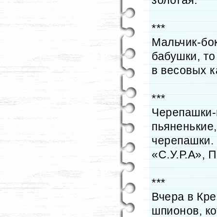
золотая.
***
Мальчик-бок
бабушки, то
в весовых к
***
Черепашки-н
пьяненькие
черепашки.
«С.У.Р.А», 
***
Вчера в Кр
шпионов, к