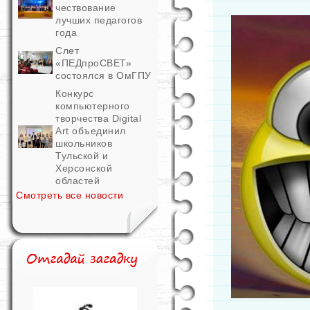
чествование
лучших педагогов
года
Слет
«ПЕДпроСВЕТ»
состоялся в ОмГПУ
Конкурс
компьютерного
творчества Digital
Art объединил
школьников
Тульской и
Херсонской
областей
Смотреть все новости