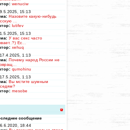
втор:
wenuciw
9.5.2025, 15:13
ема:
Назовите какую-нибудь
сскую ...
втор:
lutifev
1.5.2025, 15:13
ема:
У вас секс часто
вает..?) Ес...
втор:
xehuq
17.4.2025, 1:13
ема:
Почему народ России не
звращ...
втор:
qumohinu
17.5.2025, 1:13
ема:
Вы мстите шумным
оседям?
втор:
mesobe
следнее сообщение
6.6.2020, 18:44