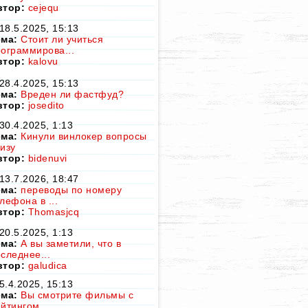
втор:
cejequ
18.5.2025, 15:13
ема:
Стоит ли учиться
ограммирова...
втор:
kalovu
28.4.2025, 15:13
ема:
Вреден ли фастфуд?
втор:
josedito
30.4.2025, 1:13
ема:
Кинули винлокер вопросы
изу
втор:
bidenuvi
13.7.2026, 18:47
ема:
переводы по номеру
лефона в ...
втор:
Thomasjcq
20.5.2025, 1:13
ема:
А вы заметили, что в
следнее...
втор:
galudica
5.4.2025, 15:13
ема:
Вы смотрите фильмы с
йтингом...