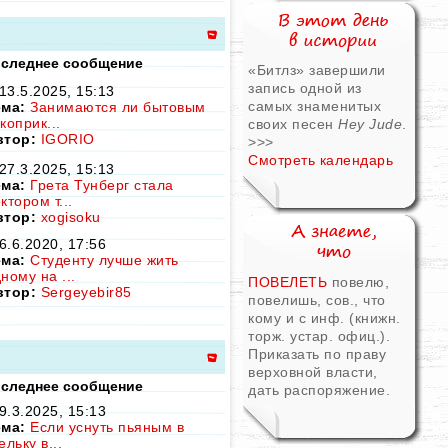
следнее сообщение
«Битлз» завершили
запись одной из
13.5.2025, 15:13
самых знаменитых
ема:
Занимаются ли бытовым
коприк...
своих песен
Hey Jude
.
втор:
IGORIO
>>>
Смотреть календарь
27.3.2025, 15:13
ема:
Грета Тунберг стала
ктором т...
втор:
xogisoku
6.6.2020, 17:56
ема:
Студенту лучше жить
ному на ...
ПОВЕЛЕТЬ
повелю,
втор:
Sergeyebir85
повелишь, сов., что
кому и с инф. (книжн.
торж. устар. офиц.).
Приказать по праву
верховной власти,
следнее сообщение
дать распоряжение.
9.3.2025, 15:13
ема:
Если уснуть пьяным в
ельку в...