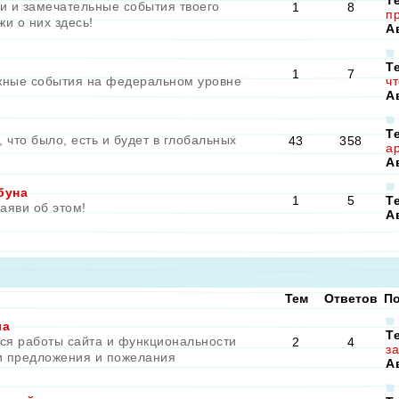
Т
и и замечательные события твоего
1
8
пр
жи о них здесь!
А
Т
1
7
ные события на федеральном уровне
чт
А
Т
, что было, есть и будет в глобальных
43
358
ар
А
буна
1
5
Т
аяви об этом!
А
Тем
Ответов
По
ла
Т
тся работы сайта и функциональности
2
4
з
и предложения и пожелания
А