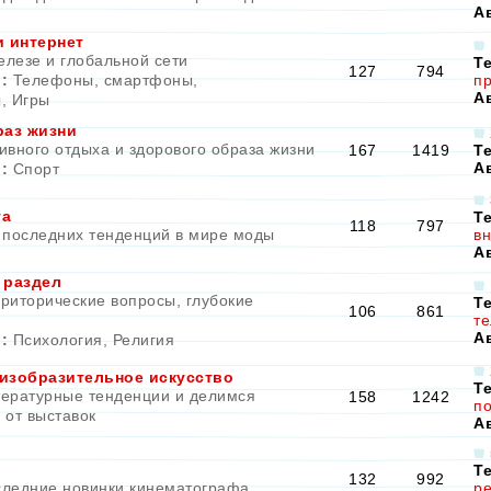
А
 интернет
елезе и глобальной сети
Т
127
794
:
Телефоны, смартфоны,
пр
А
ы
,
Игры
аз жизни
ивного отдыха и здорового образа жизни
167
1419
Т
А
:
Спорт
та
Т
118
797
 последних тенденций в мире моды
вн
А
 раздел
риторические вопросы, глубокие
Т
106
861
те
А
:
Психология
,
Религия
 изобразительное искусство
Т
ературные тенденции и делимся
158
1242
по
 от выставок
А
Т
132
992
ледние новинки кинематографа
ре