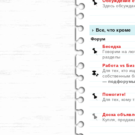
Обсуждение с
Здесь обсужда
Все, что кроме
Форум
Беседка
Говорим на лю
разделы
Работа vs Биз
Для тех, кто и
собственным б
— подфорумы
Помогите!
Для тех, кому 
Доска объявл
Купля, продаж