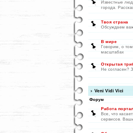
Известные люд
города. Расска
Твоя страна
Обсуждаем важ
В мире
Говорим, о том
масштабах
Открытая три
Не согласен? З
Veni Vidi Vici
Форум
Работа порта
Все, что касае
сервисов. Ваш