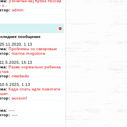
ема:
[Почитай-ка] Кубок России
 х...
втор:
admin
следнее сообщение
25.11.2020, 1:13
ема:
Проблемы со свекровью
втор:
marina mogutova
11.5.2025, 15:13
ема:
Разве нормально ребенка
став...
втор:
riwebedo
10.5.2025, 1:13
ема:
Када спать идти помогите
шит...
втор:
wuravof
ема:
----
втор:
----