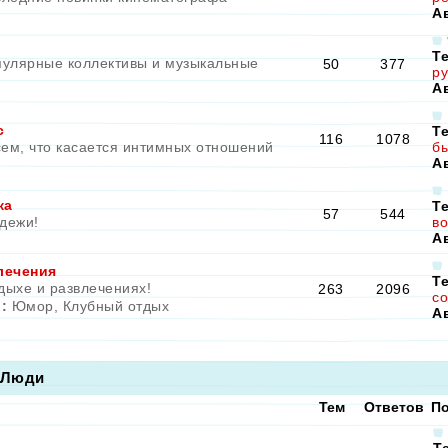
А
Т
улярные коллективы и музыкальные
50
377
ру
А
с
Т
116
1078
сем, что касается интимных отношений
бы
А
ка
Т
57
544
дежи!
во
А
лечения
Т
дыхе и развлечениях!
263
2096
с
:
Юмор
,
Клубный отдых
А
\Люди
Тем
Ответов
По