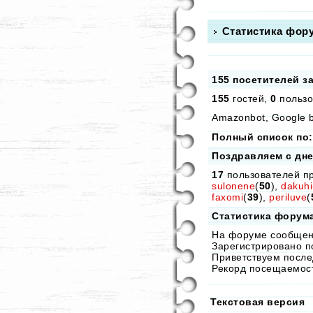
Статистика фор
155 посетителей з
155
гостей,
0
пользо
Amazonbot, Google b
Полный список по:
Поздравляем с дн
17
пользователей пр
sulonene
(
50
),
dakuhi
faxomi
(
39
),
periluve
(
Статистика форум
На форуме сообще
Зарегистрировано п
Приветствуем после
Рекорд посещаемо
Текстовая версия