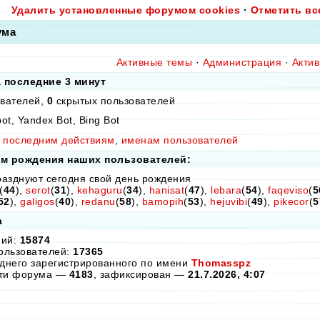
Удалить установленные форумом cookies
·
Отметить вс
ума
Активные темы
·
Администрация
·
Актив
а последние 3 минут
вателей,
0
скрытых пользователей
ot, Yandex Bot, Bing Bot
последним действиям
,
именам пользователей
ем рождения наших пользователей:
азднуют сегодня свой день рождения
(
44
),
serot
(
31
),
kehaguru
(
34
),
hanisat
(
47
),
lebara
(
54
),
faqeviso
(
5
52
),
galigos
(
40
),
redanu
(
58
),
bamopih
(
53
),
hejuvibi
(
49
),
pikecor
(
5
а
ний:
15874
ользователей:
17365
днего зарегистрированного по имени
Thomasspz
сти форума —
4183
, зафиксирован —
21.7.2026, 4:07