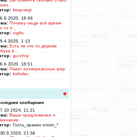
ема:
Вы помните сколько стоил
оез...
втор:
beqovegi
6.6.2020, 18:46
ема:
Почему люди всё время
о то п...
втор:
cigifu
9.4.2025, 1:13
ема:
Есть ли что то дороже
буза в...
втор:
gurzhiiy
6.6.2020, 18:51
ема:
Пакет антикризисных мер
втор:
kahidac
следнее сообщение
7.10.2024, 11:21
ема:
Ваши предложения и
амечания
втор:
Гость_кракен onion_*
30.9.2020, 21:56