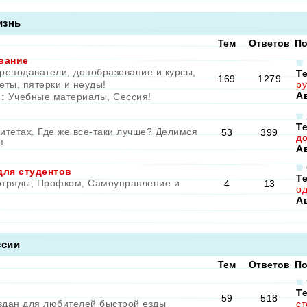
изнь
Тем
Ответов
По
вание
преподаватели, допобразование и курсы,
Т
169
1279
еты, пятерки и неуды!
ру
А
:
Учебные материалы
,
Сессия!
Т
итетах. Где же все-таки лучше? Делимся
53
399
до
!
А
для студентов
Т
отряды, Профком, Самоуправление и
4
13
од
А
ссии
Тем
Ответов
По
Т
59
518
здан для любителей быстрой езды
ст