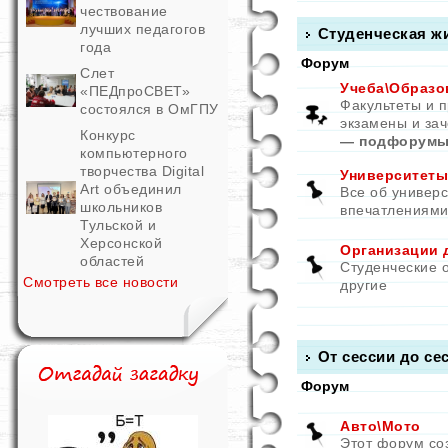
чествование
лучших педагогов
Студенческая ж
года
Форум
Слет
Учеба\Образо
«ПЕДпроСВЕТ»
Факультеты и 
состоялся в ОмГПУ
экзамены и зач
Конкурс
— подфорумы
компьютерного
творчества Digital
Университеты
Art объединил
Все об универс
школьников
впечатлениями
Тульской и
Херсонской
Организации 
областей
Студенческие 
Смотреть все новости
другие
От сессии до се
Форум
Авто\Мото
Этот форум со