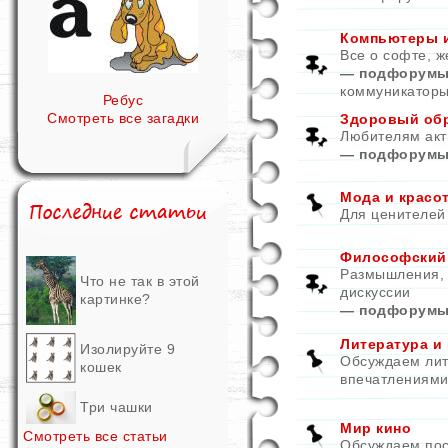
Компьютеры и
Все о софте, ж
— подфорумы
коммуникатор
Ребус
Смотреть все загадки
Здоровый обр
Любителям акт
— подфорумы
Мода и красо
Для ценителей
Философский
Размышления, 
Что не так в этой
дискуссии
картинке?
— подфорумы
Литература и
Изолируйте 9
Обсуждаем лит
кошек
впечатлениями
Три чашки
Мир кино
Смотреть все статьи
Обсуждаем пос