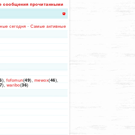
е сообщения прочитанными
ные сегодня
·
Самые активные
6
),
fofomun
(
49
),
mewox
(
46
),
7
),
waribo
(
36
)