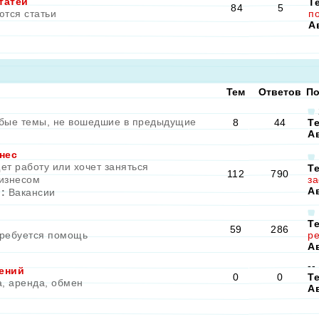
татей
Т
84
5
ются статьи
по
А
Тем
Ответов
По
бые темы, не вошедшие в предыдущие
8
44
Т
А
нес
щет работу или хочет заняться
Т
112
790
изнесом
за
А
:
Вакансии
Т
59
286
требуется помощь
ре
А
--
ений
0
0
Т
а, аренда, обмен
А