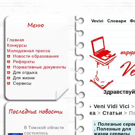
Vevivi
Словари
Ф
Главная
Конкурсы
Молодежная пресса
Новости образования
Рефераты
Нормативные документы
Для отдыха
Для жизни
Сервисы
Здравствуй
Veni Vidi Vici
ка
>
Статьи
> П
Полезные серв
В Томской области
, Полезные для
состоялось
жизни сервисы