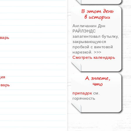
Англичанин Дэн
РАЙЛЭНДС
запатентовал бутылку,
варь
закрывающуюся
пробкой с винтовой
нарезкой.
>>>
Смотреть календарь
дия
оварь
припадок
см.
горячность