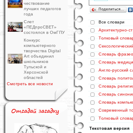
чествование
лучших педагогов
Поделиться…
года
Слет
Все словари
«ПЕДпроСВЕТ»
Архитектурно-с
состоялся в ОмГПУ
Толковый слова
Конкурс
компьютерного
Сексологически
творчества Digital
Словарь фразео
Art объединил
школьников
Словарь медици
Тульской и
Англо-русский 
Херсонской
областей
Словарь полито
Смотреть все новости
Словарь религи
Словарь синони
Словарь компью
Современный то
Толковый слова
Текстовая версия