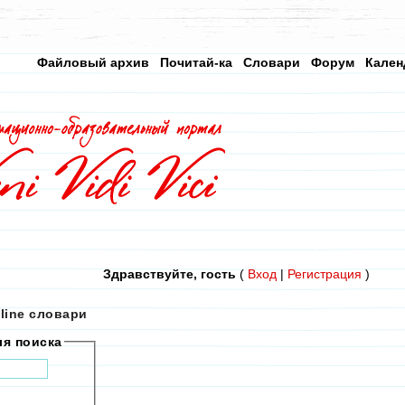
Файловый архив
Почитай-ка
Словари
Форум
Кален
Здравствуйте, гость
(
Вход
|
Регистрация
)
line cловари
ля поиска