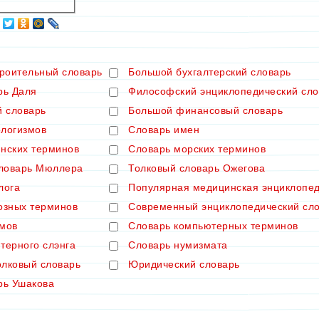
троительный словарь
Большой бухгалтерский словарь
рь Даля
Философский энциклопедический сло
й словарь
Большой финансовый словарь
логизмов
Словарь имен
нских терминов
Словарь морских терминов
словарь Мюллера
Толковый словарь Ожегова
лога
Популярная медицинская энциклопе
озных терминов
Современный энциклопедический сл
мов
Словарь компьютерных терминов
терного слэнга
Словарь нумизмата
лковый словарь
Юридический словарь
рь Ушакова