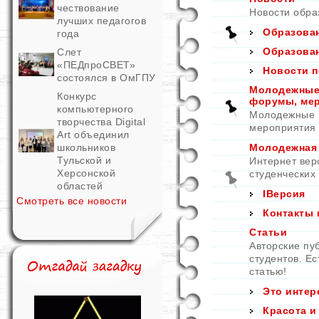
чествование
Новости обра
лучших педагогов
Образован
года
Образован
Слет
«ПЕДпроСВЕТ»
Новости п
состоялся в ОмГПУ
Молодежные 
Конкурс
форумы, ме
компьютерного
Молодежные и
творчества Digital
мероприятия
Art объединил
школьников
Молодежная
Тульской и
Интернет вер
Херсонской
студенческих
областей
IВерсия
Смотреть все новости
Контакты 
Статьи
Авторские пу
студентов. Е
статью!
Это интер
Красота и