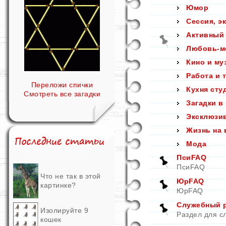
Юмор
Сессия, э
Активный
Любовь-м
Кино и му
Работа и 
Переложи спички
Кухня сту
Смотреть все загадки
Загадки в
Эксклюзи
Жизнь на 
Мода
ПсиFAQ
ПсиFAQ
Что не так в этой
ЮрFAQ
картинке?
ЮрFAQ
Служебный ра
Изолируйте 9
Раздел для с
кошек