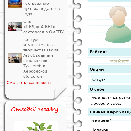
чествование
лучших педагогов
года
Слет
«ПЕДпроСВЕТ»
состоялся в ОмГПУ
Конкурс
компьютерного
творчества Digital
Рейтинг
Art объединил
школьников
Тульской и
Опции
Херсонской
областей
Опции
Смотреть все новости
О себе
*химичка* не указа
ничего о себе.
Личная информац
*химичка*
Новичок